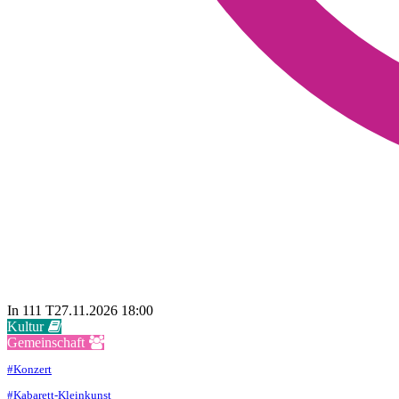
In 111 T
27.11.2026 18:00
Kultur

Gemeinschaft

#
Konzert
#
Kabarett-Kleinkunst