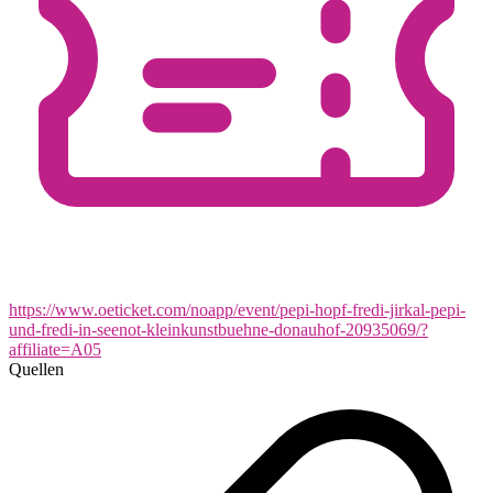
https://www.oeticket.com/noapp/event/pepi-hopf-fredi-jirkal-pepi-
und-fredi-in-seenot-kleinkunstbuehne-donauhof-20935069/?
affiliate=A05
Quellen