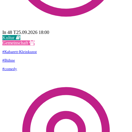
In 48 T
25.09.2026 18:00
Kultur

Gemeinschaft

#
Kabarett-Kleinkunst
#
Bühne
#
comedy