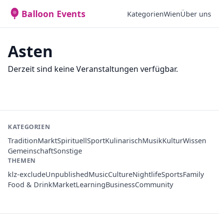
Balloon Events
Kategorien
Wien
Über uns
Asten
Derzeit sind keine Veranstaltungen verfügbar.
KATEGORIEN
Tradition
Markt
Spirituell
Sport
Kulinarisch
Musik
Kultur
Wissen
Gemeinschaft
Sonstige
THEMEN
klz-exclude
Unpublished
Music
Culture
Nightlife
Sports
Family
Food & Drink
Market
Learning
Business
Community