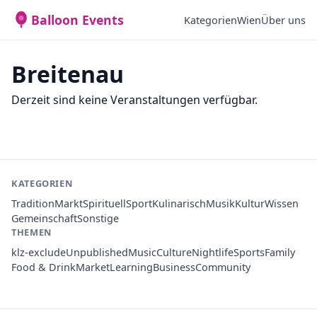
Balloon Events
Kategorien
Wien
Über uns
Breitenau
Derzeit sind keine Veranstaltungen verfügbar.
KATEGORIEN
Tradition
Markt
Spirituell
Sport
Kulinarisch
Musik
Kultur
Wissen
Gemeinschaft
Sonstige
THEMEN
klz-exclude
Unpublished
Music
Culture
Nightlife
Sports
Family
Food & Drink
Market
Learning
Business
Community