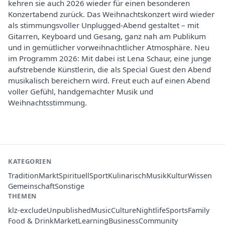
kehren sie auch 2026 wieder für einen besonderen
Konzertabend zurück. Das Weihnachtskonzert wird wieder
als stimmungsvoller Unplugged-Abend gestaltet – mit
Gitarren, Keyboard und Gesang, ganz nah am Publikum
und in gemütlicher vorweihnachtlicher Atmosphäre. Neu
im Programm 2026: Mit dabei ist Lena Schaur, eine junge
aufstrebende Künstlerin, die als Special Guest den Abend
musikalisch bereichern wird. Freut euch auf einen Abend
voller Gefühl, handgemachter Musik und
Weihnachtsstimmung.
KATEGORIEN
Tradition
Markt
Spirituell
Sport
Kulinarisch
Musik
Kultur
Wissen
Gemeinschaft
Sonstige
THEMEN
klz-exclude
Unpublished
Music
Culture
Nightlife
Sports
Family
Food & Drink
Market
Learning
Business
Community