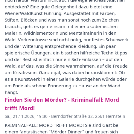
noch heute. Warum nicht auch die eigene Kreativität hier
entdecken? Eine gute Gelegenheit dazu bietet eine
WienerWaldKunst Führung: Ausgestattet mit Farben,
Stiften, Blöcken und was man sonst noch zum Zeichen
braucht, geht es gemeinsam mit einer akademischen
Malerin, Wildnismentorin und Mentaltrainerin in den
Wald. Vorkenntnisse sind nicht nötig, nur festes Schuhwerk
und der Witterung entsprechende Kleidung. Ein paar
spielerische Übungen, ein bisschen hilfreiche Techniktipps
und der Rest ist einfach nur ein Sich-Einlassen – auf den
Wald, auf das, was die Sinne wahrnehmen, auf die Freude
am Kreativsein. Ganz egal, was dabei herausklommt: Ob
es als Kunstwerk in einer Galerie durchgehen würde oder
am Ende als schöne Erinnerung zu Hause an der Wand
hängt.
Finden Sie den Mörder? - Kriminalfall: Mord
trifft Mord!
Sa., 21.11.2026, 19:30
·
Berndorfer Straße 32, 2561 Hernstein
KRIMINALFALL: MORD TRIFFT MORD! Sie sind Gast bei
einem fantastischen "Mörder Dinner" und freuen sich