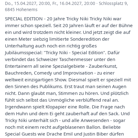
Do., 15.04.2027, 20:00
,
Fr., 16.04.2027, 20:00
·
Schlossplatz 9,
6845 Hohenems
SPECIAL EDITION - 20 Jahre Tricky Niki Tricky Niki war
immer schon speziell. Seit 20 Jahren läuft er auf der Bühne
ein und wird trotzdem nicht kleiner. Und jetzt zeigt die auf
einen Meter siebzig limitierte Sonderedition der
Unterhaltung auch noch ein richtig großes
Jubiläumsspecial: "Tricky Niki - Special Edition". Dafür
verbindet das Schweizer Taschenmesser unter den
Entertainern all seine Spezialgebiete - Zauberkunst,
Bauchreden, Comedy und Improvisation - zu einer
weltweit einzigartigen Show. Diesmal spielt er speziell mit
den Sinnen des Publikums. Erst traut man seinen Augen
nicht. Dann glaubt man, Stimmen zu hören. Und plötzlich
fühlt sich selbst das Unmögliche verblüffend real an.
Irgendwann spielt Klopapier eine Rolle. Die Frage nach
dem Huhn und dem Ei geht zauberhaft auf den Sack. Und
Tricky Niki unterhält sich - und alle Anwesenden - sogar
noch mit einem recht aufgeblasenen Ballon. Beliebte
Special Guests wie Drache Emil und Justin Biber dürfen