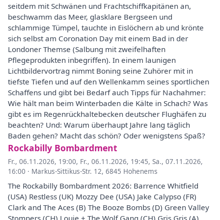
seitdem mit Schwänen und Frachtschiffkapitänen an,
beschwamm das Meer, glasklare Bergseen und
schlammige Tümpel, tauchte in Eislöchern ab und krönte
sich selbst am Coronation Day mit einem Bad in der
Londoner Themse (Salbung mit zweifelhaften
Pflegeprodukten inbegriffen). In einem launigen
Lichtbildervortrag nimmt Boning seine Zuhörer mit in
tiefste Tiefen und auf den Wellenkamm seines sportlichen
Schaffens und gibt bei Bedarf auch Tipps für Nachahmer:
Wie hält man beim Winterbaden die Kälte in Schach? Was
gibt es im Regenrückhaltebecken deutscher Flughäfen zu
beachten? Und: Warum überhaupt Jahre lang täglich
Baden gehen? Macht das schön? Oder wenigstens Spaß?
Rockabilly Bombardment
Fr., 06.11.2026, 19:00
,
Fr., 06.11.2026, 19:45
,
Sa., 07.11.2026,
16:00
·
Markus-Sittikus-Str. 12, 6845 Hohenems
The Rockabilly Bombardment 2026: Barrence Whitfield
(USA) Restless (UK) Mozzy Dee (USA) Jake Calypso (FR)
Clark and The Aces (B) The Booze Bombs (D) Green Valley
Stompers (CH) Louie + The Wolf Gang (CH) Gris Gris (A)