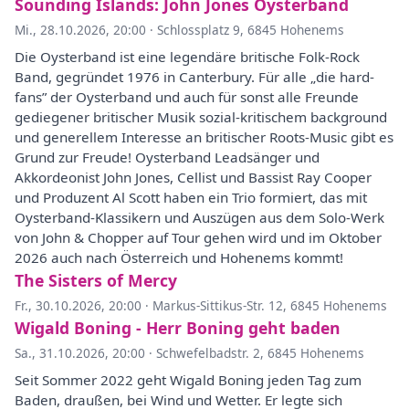
Sounding Islands: John Jones Oysterband
Mi., 28.10.2026, 20:00
·
Schlossplatz 9, 6845 Hohenems
Die Oysterband ist eine legendäre britische Folk-Rock
Band, gegründet 1976 in Canterbury. Für alle „die hard-
fans” der Oysterband und auch für sonst alle Freunde
gediegener britischer Musik sozial-kritischem background
und generellem Interesse an britischer Roots-Music gibt es
Grund zur Freude! Oysterband Leadsänger und
Akkordeonist John Jones, Cellist und Bassist Ray Cooper
und Produzent Al Scott haben ein Trio formiert, das mit
Oysterband-Klassikern und Auszügen aus dem Solo-Werk
von John & Chopper auf Tour gehen wird und im Oktober
2026 auch nach Österreich und Hohenems kommt!
The Sisters of Mercy
Fr., 30.10.2026, 20:00
·
Markus-Sittikus-Str. 12, 6845 Hohenems
Wigald Boning - Herr Boning geht baden
Sa., 31.10.2026, 20:00
·
Schwefelbadstr. 2, 6845 Hohenems
Seit Sommer 2022 geht Wigald Boning jeden Tag zum
Baden, draußen, bei Wind und Wetter. Er legte sich