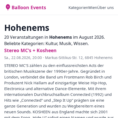
Balloon Events
Kategorien
Wien
Über uns
Hohenems
20 Veranstaltungen in
Hohenems
im August 2026.
Beliebte Kategorien: Kultur, Musik, Wissen.
Stereo MC's + Kosheen
Sa., 22.08.2026, 20:00
·
Markus-Sittikus-Str. 12, 6845 Hohenems
STEREO MC‘S zählen zu den einflussreichsten Acts der
britischen Musikszene der 1990er-Jahre. Gegründet in
London, verbindet die Band um Frontmann Rob Birch und
Produzent Nick Hallam auf einzigartige Weise Hip-Hop,
Electronica und alternative Dance-Elemente. Mit ihrem
internationalen Durchbruchsalbum Connected (1992) und
Hits wie „Connected“ und „Step It Up“ prägten sie eine
ganze Generation und wurden zu Wegbereitern eines
neuen Sounds. KOSHEEN aus England machte sich 2001
mit dem Song „Hide U“ sofort einen Namen und wurde aus