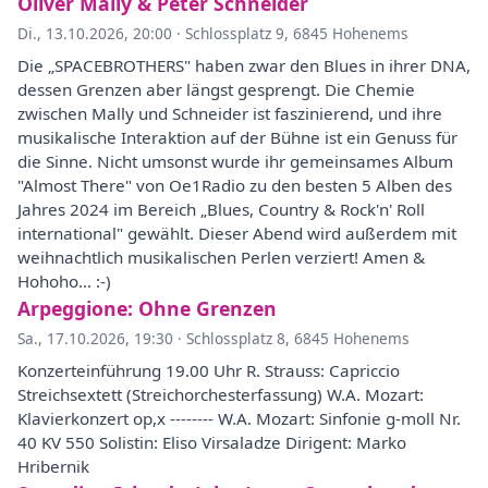
Oliver Mally & Peter Schneider
Di., 13.10.2026, 20:00
·
Schlossplatz 9, 6845 Hohenems
Die „SPACEBROTHERS" haben zwar den Blues in ihrer DNA,
dessen Grenzen aber längst gesprengt. Die Chemie
zwischen Mally und Schneider ist faszinierend, und ihre
musikalische Interaktion auf der Bühne ist ein Genuss für
die Sinne. Nicht umsonst wurde ihr gemeinsames Album
"Almost There" von Oe1Radio zu den besten 5 Alben des
Jahres 2024 im Bereich „Blues, Country & Rock'n' Roll
international" gewählt. Dieser Abend wird außerdem mit
weihnachtlich musikalischen Perlen verziert! Amen &
Hohoho… :-)
Arpeggione: Ohne Grenzen
Sa., 17.10.2026, 19:30
·
Schlossplatz 8, 6845 Hohenems
Konzerteinführung 19.00 Uhr R. Strauss: Capriccio
Streichsextett (Streichorchesterfassung) W.A. Mozart:
Klavierkonzert op,x -------- W.A. Mozart: Sinfonie g-moll Nr.
40 KV 550 Solistin: Eliso Virsaladze Dirigent: Marko
Hribernik