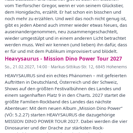
vom Tierforscher Gregor, wenn er von seinem Glückstier,
dem Honigdachs, erzählt. Er hat schon ein bisschen und
noch mehr zu erzählen. Und weil das noch nicht genug ist,
gibt es jeden Abend auch immer wieder etwas Neues, das
auseinandergenommen, neu zusammengeschachtelt,
wieder umgestülpt und in einem anderen Licht betrachtet
werden muss. Weil wir kennen (und lieben) ihn dafür, dass
er für und mit dem Publikum improvisiert und blödelt.
Heavysaurus - Mission Dino Power Tour 2027
So., 21.02.2027, 14:00
·
Markus-Sittikus-Str. 12, 6845 Hohenems
HEAVYSAURUS sind ein echtes Phänomen – mit gefeierten
Auftritten in Deutschland, Österreich und der Schweiz,
Shows auf den größten Festivalbühnen des Landes und
einem sagenhaften Platz 9 in den Charts. 2027 startet die
größte Familien-Rockband des Landes das nächste
Abenteuer: Mit dem neuen Album „Mission Dino Power“
(VÖ: 5.2.27) starten HEAVYSAURUS die dazugehörige
MISSION DINO POWER TOUR 2027. Dabei werden die vier
Dinosaurier und der Drache zur stärksten Rock-