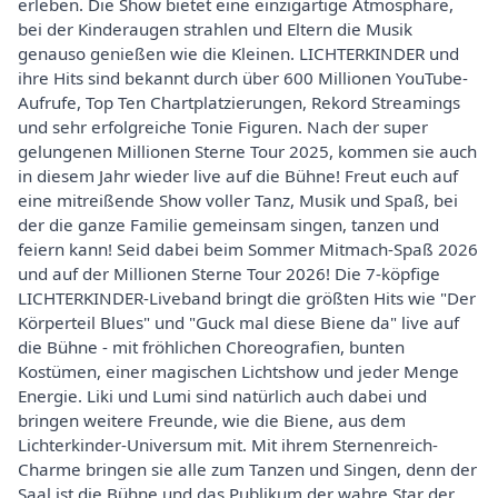
erleben. Die Show bietet eine einzigartige Atmosphäre,
bei der Kinderaugen strahlen und Eltern die Musik
genauso genießen wie die Kleinen. LICHTERKINDER und
ihre Hits sind bekannt durch über 600 Millionen YouTube-
Aufrufe, Top Ten Chartplatzierungen, Rekord Streamings
und sehr erfolgreiche Tonie Figuren. Nach der super
gelungenen Millionen Sterne Tour 2025, kommen sie auch
in diesem Jahr wieder live auf die Bühne! Freut euch auf
eine mitreißende Show voller Tanz, Musik und Spaß, bei
der die ganze Familie gemeinsam singen, tanzen und
feiern kann! Seid dabei beim Sommer Mitmach-Spaß 2026
und auf der Millionen Sterne Tour 2026! Die 7-köpfige
LICHTERKINDER-Liveband bringt die größten Hits wie "Der
Körperteil Blues" und "Guck mal diese Biene da" live auf
die Bühne - mit fröhlichen Choreografien, bunten
Kostümen, einer magischen Lichtshow und jeder Menge
Energie. Liki und Lumi sind natürlich auch dabei und
bringen weitere Freunde, wie die Biene, aus dem
Lichterkinder-Universum mit. Mit ihrem Sternenreich-
Charme bringen sie alle zum Tanzen und Singen, denn der
Saal ist die Bühne und das Publikum der wahre Star der