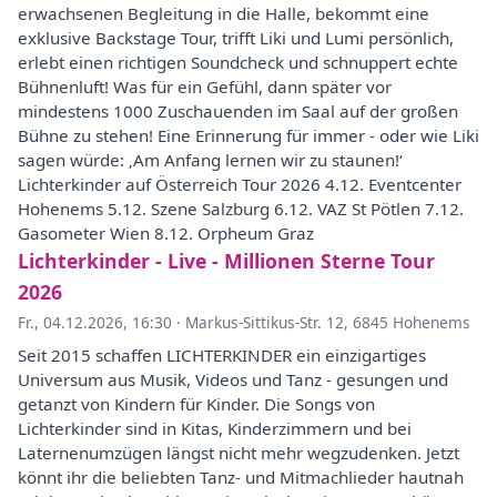
erwachsenen Begleitung in die Halle, bekommt eine
exklusive Backstage Tour, trifft Liki und Lumi persönlich,
erlebt einen richtigen Soundcheck und schnuppert echte
Bühnenluft! Was für ein Gefühl, dann später vor
mindestens 1000 Zuschauenden im Saal auf der großen
Bühne zu stehen! Eine Erinnerung für immer - oder wie Liki
sagen würde: ‚Am Anfang lernen wir zu staunen!‘
Lichterkinder auf Österreich Tour 2026 4.12. Eventcenter
Hohenems 5.12. Szene Salzburg 6.12. VAZ St Pötlen 7.12.
Gasometer Wien 8.12. Orpheum Graz
Lichterkinder - Live - Millionen Sterne Tour
2026
Fr., 04.12.2026, 16:30
·
Markus-Sittikus-Str. 12, 6845 Hohenems
Seit 2015 schaffen LICHTERKINDER ein einzigartiges
Universum aus Musik, Videos und Tanz - gesungen und
getanzt von Kindern für Kinder. Die Songs von
Lichterkinder sind in Kitas, Kinderzimmern und bei
Laternenumzügen längst nicht mehr wegzudenken. Jetzt
könnt ihr die beliebten Tanz- und Mitmachlieder hautnah