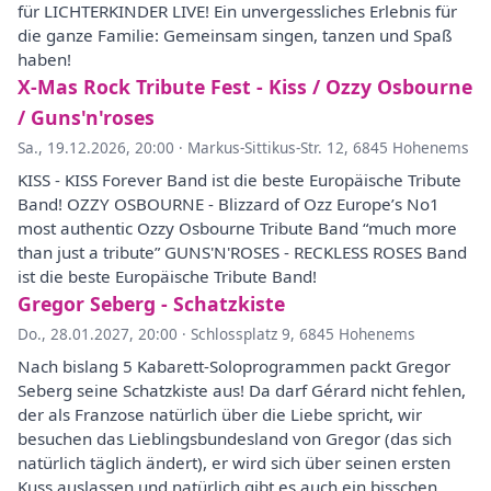
für LICHTERKINDER LIVE! Ein unvergessliches Erlebnis für
die ganze Familie: Gemeinsam singen, tanzen und Spaß
haben!
X-Mas Rock Tribute Fest - Kiss / Ozzy Osbourne
/ Guns'n'roses
Sa., 19.12.2026, 20:00
·
Markus-Sittikus-Str. 12, 6845 Hohenems
KISS - KISS Forever Band ist die beste Europäische Tribute
Band! OZZY OSBOURNE - Blizzard of Ozz Europe’s No1
most authentic Ozzy Osbourne Tribute Band “much more
than just a tribute” GUNS'N'ROSES - RECKLESS ROSES Band
ist die beste Europäische Tribute Band!
Gregor Seberg - Schatzkiste
Do., 28.01.2027, 20:00
·
Schlossplatz 9, 6845 Hohenems
Nach bislang 5 Kabarett-Soloprogrammen packt Gregor
Seberg seine Schatzkiste aus! Da darf Gérard nicht fehlen,
der als Franzose natürlich über die Liebe spricht, wir
besuchen das Lieblingsbundesland von Gregor (das sich
natürlich täglich ändert), er wird sich über seinen ersten
Kuss auslassen und natürlich gibt es auch ein bisschen