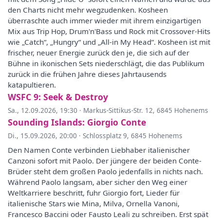
den Charts nicht mehr wegzudenken. Kosheen
überraschte auch immer wieder mit ihrem einzigartigen
Mix aus Trip Hop, Drum'n'Bass und Rock mit Crossover-Hits
wie „Catch“, „Hungry“ und „All-in My Head“. Kosheen ist mit
frischer, neuer Energie zurück den je, die sich auf der
Bühne in ikonischen Sets niederschlägt, die das Publikum
zurück in die frühen Jahre dieses Jahrtausends
katapultieren.
WSFC 9: Seek & Destroy
Sa., 12.09.2026, 19:30
·
Markus-Sittikus-Str. 12, 6845 Hohenems
Sounding Islands: Giorgio Conte
Di., 15.09.2026, 20:00
·
Schlossplatz 9, 6845 Hohenems
Den Namen Conte verbinden Liebhaber italienischer
Canzoni sofort mit Paolo. Der jüngere der beiden Conte-
Brüder steht dem großen Paolo jedenfalls in nichts nach.
Während Paolo langsam, aber sicher den Weg einer
Weltkarriere beschritt, fuhr Giorgio fort, Lieder für
italienische Stars wie Mina, Milva, Ornella Vanoni,
Francesco Baccini oder Fausto Leali zu schreiben. Erst spät