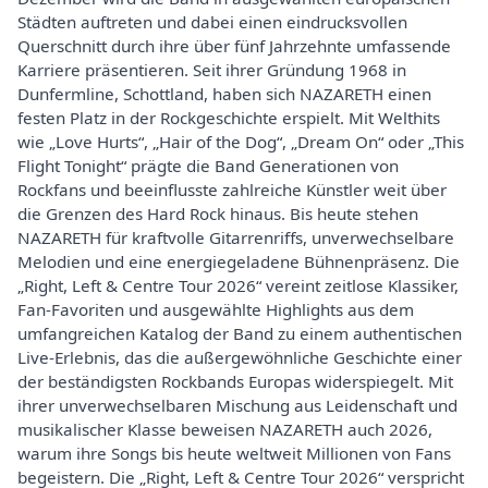
Städten auftreten und dabei einen eindrucksvollen
Querschnitt durch ihre über fünf Jahrzehnte umfassende
Karriere präsentieren. Seit ihrer Gründung 1968 in
Dunfermline, Schottland, haben sich NAZARETH einen
festen Platz in der Rockgeschichte erspielt. Mit Welthits
wie „Love Hurts“, „Hair of the Dog“, „Dream On“ oder „This
Flight Tonight“ prägte die Band Generationen von
Rockfans und beeinflusste zahlreiche Künstler weit über
die Grenzen des Hard Rock hinaus. Bis heute stehen
NAZARETH für kraftvolle Gitarrenriffs, unverwechselbare
Melodien und eine energiegeladene Bühnenpräsenz. Die
„Right, Left & Centre Tour 2026“ vereint zeitlose Klassiker,
Fan-Favoriten und ausgewählte Highlights aus dem
umfangreichen Katalog der Band zu einem authentischen
Live-Erlebnis, das die außergewöhnliche Geschichte einer
der beständigsten Rockbands Europas widerspiegelt. Mit
ihrer unverwechselbaren Mischung aus Leidenschaft und
musikalischer Klasse beweisen NAZARETH auch 2026,
warum ihre Songs bis heute weltweit Millionen von Fans
begeistern. Die „Right, Left & Centre Tour 2026“ verspricht