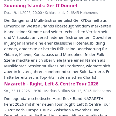
Sounding Islands: Ger O'Donnel
Do., 19.11.2026, 20:00
·
Schlossplatz 9, 6845 Hohenems
Der Sänger und Multi-Instrumentalist Ger O’Donnell aus
Limerick im Westen Irlands überzeugt mit dem markanten
Klang seiner Stimme und seiner technischen Versiertheit
und Virtuosität an verschiedenen Instrumenten. Obwohl er
in jungen Jahren eine eher klassische Flötenausbildung
genoss, entdeckte er bereits früh seine Begeisterung für
Gitarre, Klavier, Kontrabass und Mandoline. In der Folk-
Szene machte er sich über viele Jahre einen Namen als
Musiklehrer, Sessionmusiker und Produzent, widmete sich
aber in letzten Jahren zunehmend seiner Solo-Karriere. Er
hatte bereits sechs Top-Hits in den irischen Charts!
Nazareth - Right, Left & Centre Tour 2026
So., 22.11.2026, 19:30
·
Markus-Sittikus-Str. 12, 6845 Hohenems
Die legendäre schottische Hard-Rock-Band NAZARETH
kehrt 2026 mit ihrer neuen Tour „Right, Left & Centre Tour
2026“ nach Europa zurück. Zwischen November und
Dezember wird die Band in ausgewählten europäischen