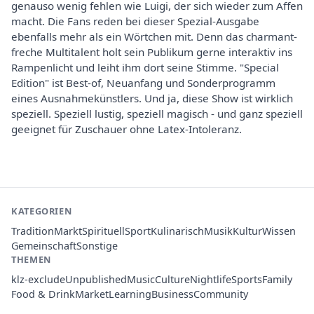
genauso wenig fehlen wie Luigi, der sich wieder zum Affen
macht. Die Fans reden bei dieser Spezial-Ausgabe
ebenfalls mehr als ein Wörtchen mit. Denn das charmant-
freche Multitalent holt sein Publikum gerne interaktiv ins
Rampenlicht und leiht ihm dort seine Stimme. "Special
Edition" ist Best-of, Neuanfang und Sonderprogramm
eines Ausnahmekünstlers. Und ja, diese Show ist wirklich
speziell. Speziell lustig, speziell magisch - und ganz speziell
geeignet für Zuschauer ohne Latex-Intoleranz.
KATEGORIEN
Tradition
Markt
Spirituell
Sport
Kulinarisch
Musik
Kultur
Wissen
Gemeinschaft
Sonstige
THEMEN
klz-exclude
Unpublished
Music
Culture
Nightlife
Sports
Family
Food & Drink
Market
Learning
Business
Community