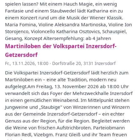
spielen lassen? Mit einem Hauch Magie, ein wenig
Fantasie und einem Staubwedel lädt Katharina ein zu
einem Konzert rund um die Musik der Wiener Klassik.
Maria Fomina, Violine Aleksandra Martinoska, Violine Ion
Storojenco, Violoncello Katharina Osztovics, Schauspiel,
Gesang, Konzept Altersempfehlung: ab 4 Jahren
Martiniloben der Volkspartei Inzersdorf-
Getzersdorf
Fr., 13.11.2026, 18:00
·
Dorfstraße 20, 3131 Inzersdorf
Die Volkspartei Inzersdorf-Getzersdorf lädt herzlich zum
Martiniloben ein – eine alte Tradition, modern neu
aufgelegt.Am Freitag, 13. November 2026 ab 18:00 Uhr
verwandelt sich das Foyer der Mehrzweckhalle Inzersdorf
in einen gemütlichen Weinabend. Im Mittelpunkt stehen
Jungweine und „Staubige" von Winzerinnen und Winzern
aus der Gemeinde Inzersdorf-Getzersdorf – ein echter
Genuss aus der Region, für die Region. Begleitet werden
die Weine von frischen Aufstrichbroten. Parteiobmann
Florian Redl, Vizebgm. Franz Gleiß und ihr Team freuen