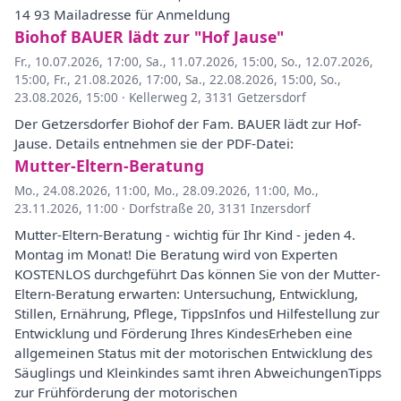
14 93 Mailadresse für Anmeldung
Biohof BAUER lädt zur "Hof Jause"
Fr., 10.07.2026, 17:00
,
Sa., 11.07.2026, 15:00
,
So., 12.07.2026,
15:00
,
Fr., 21.08.2026, 17:00
,
Sa., 22.08.2026, 15:00
,
So.,
23.08.2026, 15:00
·
Kellerweg 2, 3131 Getzersdorf
Der Getzersdorfer Biohof der Fam. BAUER lädt zur Hof-
Jause. Details entnehmen sie der PDF-Datei:
Mutter-Eltern-Beratung
Mo., 24.08.2026, 11:00
,
Mo., 28.09.2026, 11:00
,
Mo.,
23.11.2026, 11:00
·
Dorfstraße 20, 3131 Inzersdorf
Mutter-Eltern-Beratung - wichtig für Ihr Kind - jeden 4.
Montag im Monat! Die Beratung wird von Experten
KOSTENLOS durchgeführt Das können Sie von der Mutter-
Eltern-Beratung erwarten: Untersuchung, Entwicklung,
Stillen, Ernährung, Pflege, TippsInfos und Hilfestellung zur
Entwicklung und Förderung Ihres KindesErheben eine
allgemeinen Status mit der motorischen Entwicklung des
Säuglings und Kleinkindes samt ihren AbweichungenTipps
zur Frühförderung der motorischen