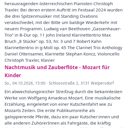
herausragenden österreichischen Pianisten Christoph
Traxler. Bei deren erstem Auftritt im Festsaal 2024 wurden
die drei Spitzenmusiker mit Standing Ovations
verabschiedet, mit der Bitte um baldige Wiederkehr mit
neuem Programm. Ludwig van Beethoven „Gassenhauer-
Trio“ in B-Dur op. 11 John Ireland Klarinettentrio Max
Bruch „8 Stücke“ op. 53, Nr. 3 und 7 Robert Kahn
Klarinettentrio in g-Moll op. 45 The Clarinet Trio Anthology
Daniel Ottensamer, Klarinette Stephan Koncz, Violoncello
Christoph Traxler, Klavier
Nachtmusik und Zauberflöte - Mozart für
Kinder
So., 04.10.2026, 15:00
·
Schlossstraße 2, 3131 Walpersdorf
Ein abwechslungsreicher Streifzug durch die bekanntesten
Werke von Wolfgang Amadeus Mozart. Eine musikalische
Erzählung, eingeleitet von einer Kutschenfahrt wie zu
Mozarts Zeiten. Die erste Publikumsreihe als
galoppierende Pferde, dazu ein paar Kutscher:innen und
alle anderen ZuhörerInnen als Fahrgäste, die kräftig