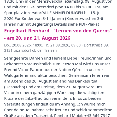
18.30 Uhr) in der MehrzweckhalleSamstag, 08. August von
und mit der GSR-Inzersdorf (von 14.00 bis 18.00 Uhr) am
Sportplatz InzersdorfALLE ANMELDUNGEN bis 15. Juli
2026 Für Kinder von 3-14 Jahren (Kinder zwischen 3-6
Jahren nur mit Begleitung) Details siehe PDF-Plakat
Engelhart Reinhard - "Lernen von den Queros"
- am 20. und 21. August 2026
Do., 20.08.2026, 18:00
,
Fr., 21.08.2026, 09:00
·
Dorfstraße 39,
3131 Inzersdorf ob der Traisen
Sehr geehrte Damen und Herren! Liebe Freund/innen und
Bekannte! Voraussichtlich zum letzten Mal wird uns unser
Freund Victor Paucar aus der Nation Qéros in unserer
Waldgartenmanufaktur besuchen. Gemeinsam feiern wir
am Abend des 20. August ein andines Dankesritual
(Despacho) und am Freitag, dem 21. August wird uns
Victor in einem ganztägigen Workshop die wichtigsten
Rituale der Inka-Tradition vermitteln. Infos zu beiden
Veranstaltungen findest du im Anhang. Ich würde mich
über deine Teilnahme sehr freuen und schick sommerliche
Grüße aus dem Traisental, Reinhard Mobil: +43 664 7347