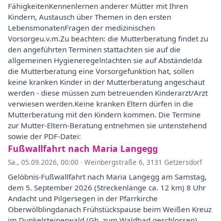
FähigkeitenKennenlernen anderer Mütter mit Ihren
Kindern, Austausch über Themen in den ersten
LebensmonatenFragen der medizinischen
Vorsorgeu.v.m.Zu beachten: die Mutterberatung findet zu
den angeführten Terminen stattachten sie auf die
allgemeinen Hygieneregeln!achten sie auf Abstände!da
die Mutterberatung eine Vorsorgefunktion hat, sollen
keine kranken Kinder in der Mutterberatung angeschaut
werden - diese müssen zum betreuenden Kinderarzt/Arzt
verwiesen werden.Keine kranken Eltern dürfen in die
Mutterberatung mit den Kindern kommen. Die Termine
zur Mutter-Eltern-Beratung entnehmen sie untenstehend
sowie der PDF-Datei:
Fußwallfahrt nach Maria Langegg
Sa., 05.09.2026, 00:00
·
Weinbergstraße 6, 3131 Getzersdorf
Gelöbnis-Fußwallfahrt nach Maria Langegg am Samstag,
dem 5. September 2026 (Streckenlänge ca. 12 km) 8 Uhr
Andacht und Pilgersegen in der Pfarrkirche
Oberwölblingdanach Frühstückspause beim Weißen Kreuz
im Dunkelsteinerwald (Gh. zum Waldbad geschlossen)