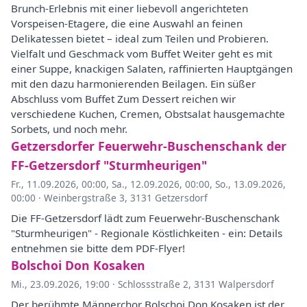
Brunch-Erlebnis mit einer liebevoll angerichteten
Vorspeisen-Etagere, die eine Auswahl an feinen
Delikatessen bietet – ideal zum Teilen und Probieren.
Vielfalt und Geschmack vom Buffet Weiter geht es mit
einer Suppe, knackigen Salaten, raffinierten Hauptgängen
mit den dazu harmonierenden Beilagen. Ein süßer
Abschluss vom Buffet Zum Dessert reichen wir
verschiedene Kuchen, Cremen, Obstsalat hausgemachte
Sorbets, und noch mehr.
Getzersdorfer Feuerwehr-Buschenschank der
FF-Getzersdorf "Sturmheurigen"
Fr., 11.09.2026, 00:00
,
Sa., 12.09.2026, 00:00
,
So., 13.09.2026,
00:00
·
Weinbergstraße 3, 3131 Getzersdorf
Die FF-Getzersdorf lädt zum Feuerwehr-Buschenschank
"Sturmheurigen" - Regionale Köstlichkeiten - ein: Details
entnehmen sie bitte dem PDF-Flyer!
Bolschoi Don Kosaken
Mi., 23.09.2026, 19:00
·
Schlossstraße 2, 3131 Walpersdorf
Der berühmte Männerchor Bolschoi Don Kosaken ist der