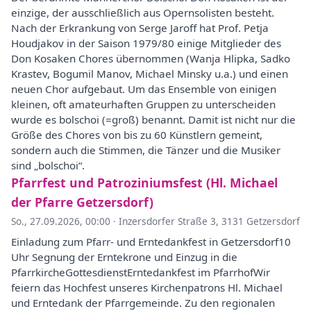
einzige, der ausschließlich aus Opernsolisten besteht.
Nach der Erkrankung von Serge Jaroff hat Prof. Petja
Houdjakov in der Saison 1979/80 einige Mitglieder des
Don Kosaken Chores übernommen (Wanja Hlipka, Sadko
Krastev, Bogumil Manov, Michael Minsky u.a.) und einen
neuen Chor aufgebaut. Um das Ensemble von einigen
kleinen, oft amateurhaften Gruppen zu unterscheiden
wurde es bolschoi (=groß) benannt. Damit ist nicht nur die
Größe des Chores von bis zu 60 Künstlern gemeint,
sondern auch die Stimmen, die Tänzer und die Musiker
sind „bolschoi“.
Pfarrfest und Patroziniumsfest (Hl. Michael
der Pfarre Getzersdorf)
So., 27.09.2026, 00:00
·
Inzersdorfer Straße 3, 3131 Getzersdorf
Einladung zum Pfarr- und Erntedankfest in Getzersdorf10
Uhr Segnung der Erntekrone und Einzug in die
PfarrkircheGottesdienstErntedankfest im PfarrhofWir
feiern das Hochfest unseres Kirchenpatrons Hl. Michael
und Erntedank der Pfarrgemeinde. Zu den regionalen