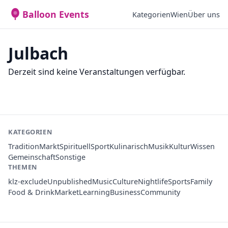
Balloon Events
Kategorien
Wien
Über uns
Julbach
Derzeit sind keine Veranstaltungen verfügbar.
KATEGORIEN
Tradition
Markt
Spirituell
Sport
Kulinarisch
Musik
Kultur
Wissen
Gemeinschaft
Sonstige
THEMEN
klz-exclude
Unpublished
Music
Culture
Nightlife
Sports
Family
Food & Drink
Market
Learning
Business
Community