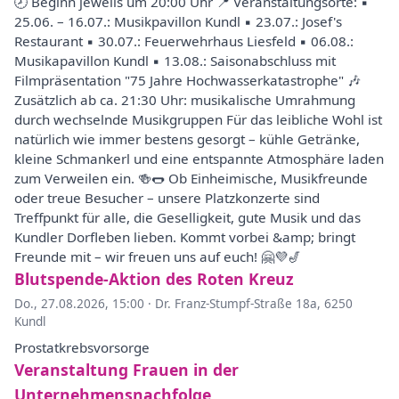
🕗 Beginn jeweils um 20:00 Uhr 📍 Veranstaltungsorte: ▪️
25.06. – 16.07.: Musikpavillon Kundl ▪️ 23.07.: Josef's
Restaurant ▪️ 30.07.: Feuerwehrhaus Liesfeld ▪️ 06.08.:
Musikapavillon Kundl ▪️ 13.08.: Saisonabschluss mit
Filmpräsentation "75 Jahre Hochwasserkatastrophe" 🎶
Zusätzlich ab ca. 21:30 Uhr: musikalische Umrahmung
durch wechselnde Musikgruppen Für das leibliche Wohl ist
natürlich wie immer bestens gesorgt – kühle Getränke,
kleine Schmankerl und eine entspannte Atmosphäre laden
zum Verweilen ein. 🍻🌭 Ob Einheimische, Musikfreunde
oder treue Besucher – unsere Platzkonzerte sind
Treffpunkt für alle, die Geselligkeit, gute Musik und das
Kundler Dorfleben lieben. Kommt vorbei &amp; bringt
Freunde mit – wir freuen uns auf euch! 🤗💜🎷
Blutspende-Aktion des Roten Kreuz
Do., 27.08.2026, 15:00
·
Dr. Franz-Stumpf-Straße 18a, 6250
Kundl
Prostatkrebsvorsorge
Veranstaltung Frauen in der
Unternehmensnachfolge