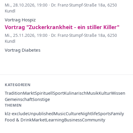
Mi., 28.10.2026, 19:00
·
Dr. Franz-Stumpf-Straße 18a, 6250
Kundl
Vortrag Hospiz
Vortrag "Zuckerkrankheit - ein stiller Killer"
Mi., 25.11.2026, 19:00
·
Dr. Franz-Stumpf-Straße 18a, 6250
Kundl
Vortrag Diabetes
KATEGORIEN
Tradition
Markt
Spirituell
Sport
Kulinarisch
Musik
Kultur
Wissen
Gemeinschaft
Sonstige
THEMEN
klz-exclude
Unpublished
Music
Culture
Nightlife
Sports
Family
Food & Drink
Market
Learning
Business
Community