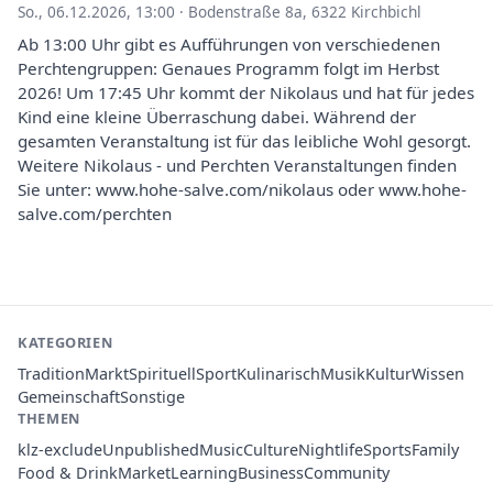
So., 06.12.2026, 13:00
·
Bodenstraße 8a, 6322 Kirchbichl
Ab 13:00 Uhr gibt es Aufführungen von verschiedenen
Perchtengruppen: Genaues Programm folgt im Herbst
2026! Um 17:45 Uhr kommt der Nikolaus und hat für jedes
Kind eine kleine Überraschung dabei. Während der
gesamten Veranstaltung ist für das leibliche Wohl gesorgt.
Weitere Nikolaus - und Perchten Veranstaltungen finden
Sie unter: www.hohe-salve.com/nikolaus oder www.hohe-
salve.com/perchten
KATEGORIEN
Tradition
Markt
Spirituell
Sport
Kulinarisch
Musik
Kultur
Wissen
Gemeinschaft
Sonstige
THEMEN
klz-exclude
Unpublished
Music
Culture
Nightlife
Sports
Family
Food & Drink
Market
Learning
Business
Community