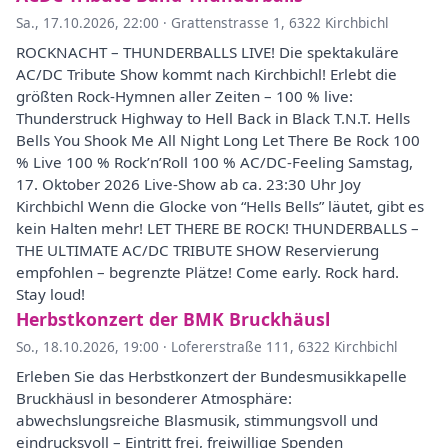
Sa., 17.10.2026, 22:00
·
Grattenstrasse 1, 6322 Kirchbichl
ROCKNACHT – THUNDERBALLS LIVE! Die spektakuläre
AC/DC Tribute Show kommt nach Kirchbichl! Erlebt die
größten Rock-Hymnen aller Zeiten – 100 % live:
Thunderstruck Highway to Hell Back in Black T.N.T. Hells
Bells You Shook Me All Night Long Let There Be Rock 100
% Live 100 % Rock’n’Roll 100 % AC/DC-Feeling Samstag,
17. Oktober 2026 Live-Show ab ca. 23:30 Uhr Joy
Kirchbichl Wenn die Glocke von “Hells Bells” läutet, gibt es
kein Halten mehr! LET THERE BE ROCK! THUNDERBALLS –
THE ULTIMATE AC/DC TRIBUTE SHOW Reservierung
empfohlen – begrenzte Plätze! Come early. Rock hard.
Stay loud!
Herbstkonzert der BMK Bruckhäusl
So., 18.10.2026, 19:00
·
Lofererstraße 111, 6322 Kirchbichl
Erleben Sie das Herbstkonzert der Bundesmusikkapelle
Bruckhäusl in besonderer Atmosphäre:
abwechslungsreiche Blasmusik, stimmungsvoll und
eindrucksvoll – Eintritt frei, freiwillige Spenden