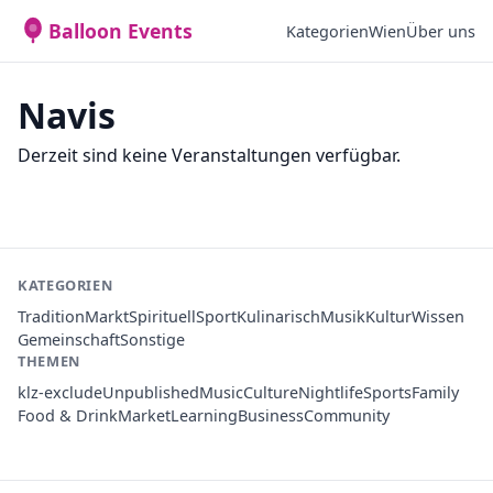
Balloon Events
Kategorien
Wien
Über uns
Navis
Derzeit sind keine Veranstaltungen verfügbar.
KATEGORIEN
Tradition
Markt
Spirituell
Sport
Kulinarisch
Musik
Kultur
Wissen
Gemeinschaft
Sonstige
THEMEN
klz-exclude
Unpublished
Music
Culture
Nightlife
Sports
Family
Food & Drink
Market
Learning
Business
Community