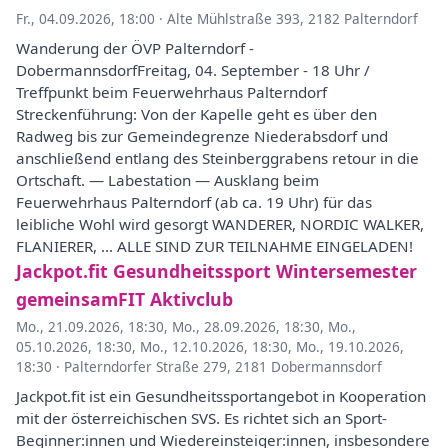
Fr., 04.09.2026, 18:00
·
Alte Mühlstraße 393, 2182 Palterndorf
Wanderung der ÖVP Palterndorf -
DobermannsdorfFreitag, 04. September - 18 Uhr /
Treffpunkt beim Feuerwehrhaus Palterndorf
Streckenführung: Von der Kapelle geht es über den
Radweg bis zur Gemeindegrenze Niederabsdorf und
anschließend entlang des Steinberggrabens retour in die
Ortschaft. — Labestation — Ausklang beim
Feuerwehrhaus Palterndorf (ab ca. 19 Uhr) für das
leibliche Wohl wird gesorgt WANDERER, NORDIC WALKER,
FLANIERER, ... ALLE SIND ZUR TEILNAHME EINGELADEN!
Jackpot.fit Gesundheitssport Wintersemester
gemeinsamFIT Aktivclub
Mo., 21.09.2026, 18:30
,
Mo., 28.09.2026, 18:30
,
Mo.,
05.10.2026, 18:30
,
Mo., 12.10.2026, 18:30
,
Mo., 19.10.2026,
18:30
·
Palterndorfer Straße 279, 2181 Dobermannsdorf
Jackpot.fit ist ein Gesundheitssportangebot in Kooperation
mit der österreichischen SVS. Es richtet sich an Sport-
Beginner:innen und Wiedereinsteiger:innen, insbesondere