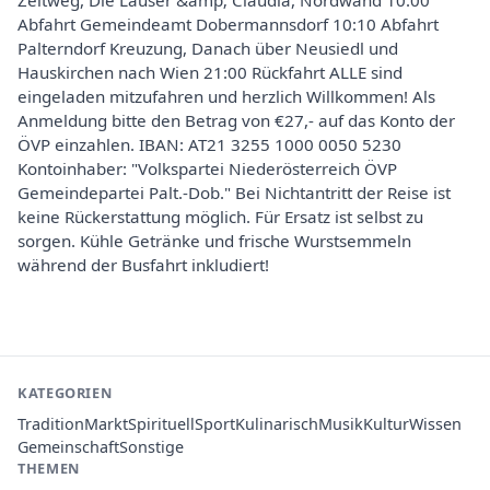
Zeltweg, Die Lauser &amp; Claudia, Nordwand 10:00
Abfahrt Gemeindeamt Dobermannsdorf 10:10 Abfahrt
Palterndorf Kreuzung, Danach über Neusiedl und
Hauskirchen nach Wien 21:00 Rückfahrt ALLE sind
eingeladen mitzufahren und herzlich Willkommen! Als
Anmeldung bitte den Betrag von €27,- auf das Konto der
ÖVP einzahlen. IBAN: AT21 3255 1000 0050 5230
Kontoinhaber: "Volkspartei Niederösterreich ÖVP
Gemeindepartei Palt.-Dob." Bei Nichtantritt der Reise ist
keine Rückerstattung möglich. Für Ersatz ist selbst zu
sorgen. Kühle Getränke und frische Wurstsemmeln
während der Busfahrt inkludiert!
KATEGORIEN
Tradition
Markt
Spirituell
Sport
Kulinarisch
Musik
Kultur
Wissen
Gemeinschaft
Sonstige
THEMEN