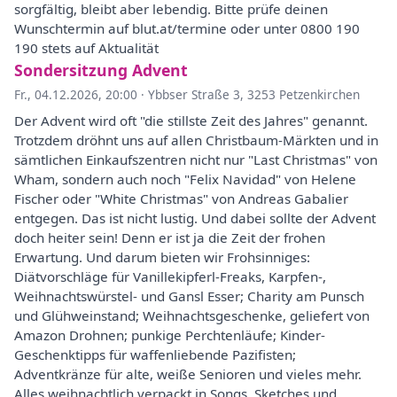
sorgfältig, bleibt aber lebendig. Bitte prüfe deinen
Wunschtermin auf blut.at/termine oder unter 0800 190
190 stets auf Aktualität
Sondersitzung Advent
Fr., 04.12.2026, 20:00
·
Ybbser Straße 3, 3253 Petzenkirchen
Der Advent wird oft "die stillste Zeit des Jahres" genannt.
Trotzdem dröhnt uns auf allen Christbaum-Märkten und in
sämtlichen Einkaufszentren nicht nur "Last Christmas" von
Wham, sondern auch noch "Felix Navidad" von Helene
Fischer oder "White Christmas" von Andreas Gabalier
entgegen. Das ist nicht lustig. Und dabei sollte der Advent
doch heiter sein! Denn er ist ja die Zeit der frohen
Erwartung. Und darum bieten wir Frohsinniges:
Diätvorschläge für Vanillekipferl-Freaks, Karpfen-,
Weihnachtswürstel- und Gansl Esser; Charity am Punsch
und Glühweinstand; Weihnachtsgeschenke, geliefert von
Amazon Drohnen; punkige Perchtenläufe; Kinder-
Geschenktipps für waffenliebende Pazifisten;
Adventkränze für alte, weiße Senioren und vieles mehr.
Alles weihnachtlich verpackt in Songs, Sketches und