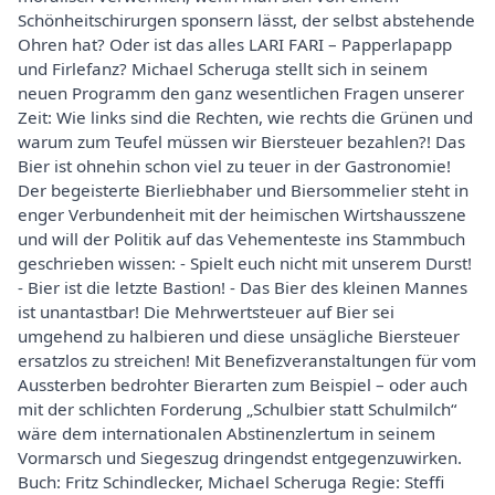
Schönheitschirurgen sponsern lässt, der selbst abstehende
Ohren hat? Oder ist das alles LARI FARI – Papperlapapp
und Firlefanz? Michael Scheruga stellt sich in seinem
neuen Programm den ganz wesentlichen Fragen unserer
Zeit: Wie links sind die Rechten, wie rechts die Grünen und
warum zum Teufel müssen wir Biersteuer bezahlen?! Das
Bier ist ohnehin schon viel zu teuer in der Gastronomie!
Der begeisterte Bierliebhaber und Biersommelier steht in
enger Verbundenheit mit der heimischen Wirtshausszene
und will der Politik auf das Vehementeste ins Stammbuch
geschrieben wissen: - Spielt euch nicht mit unserem Durst!
- Bier ist die letzte Bastion! - Das Bier des kleinen Mannes
ist unantastbar! Die Mehrwertsteuer auf Bier sei
umgehend zu halbieren und diese unsägliche Biersteuer
ersatzlos zu streichen! Mit Benefizveranstaltungen für vom
Aussterben bedrohter Bierarten zum Beispiel – oder auch
mit der schlichten Forderung „Schulbier statt Schulmilch“
wäre dem internationalen Abstinenzlertum in seinem
Vormarsch und Siegeszug dringendst entgegenzuwirken.
Buch: Fritz Schindlecker, Michael Scheruga Regie: Steffi