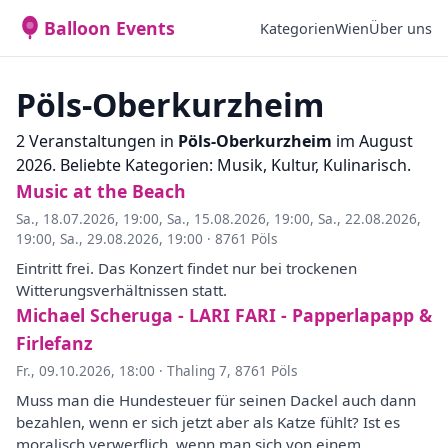
Balloon Events
Kategorien
Wien
Über uns
Pöls-Oberkurzheim
2 Veranstaltungen in
Pöls-Oberkurzheim
im August
2026. Beliebte Kategorien: Musik, Kultur, Kulinarisch.
Music at the Beach
Sa., 18.07.2026, 19:00
,
Sa., 15.08.2026, 19:00
,
Sa., 22.08.2026,
19:00
,
Sa., 29.08.2026, 19:00
·
8761 Pöls
Eintritt frei. Das Konzert findet nur bei trockenen
Witterungsverhältnissen statt.
Michael Scheruga - LARI FARI - Papperlapapp &
Firlefanz
Fr., 09.10.2026, 18:00
·
Thaling 7, 8761 Pöls
Muss man die Hundesteuer für seinen Dackel auch dann
bezahlen, wenn er sich jetzt aber als Katze fühlt? Ist es
moralisch verwerflich, wenn man sich von einem