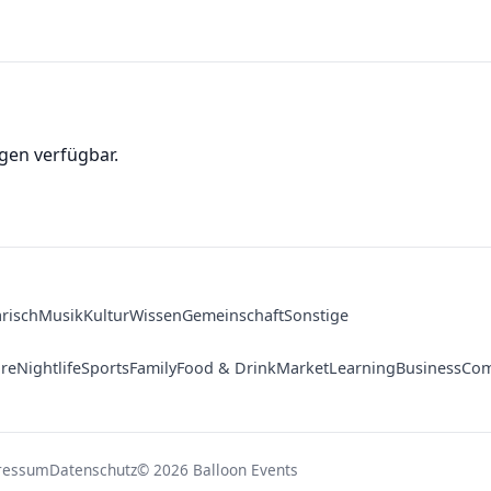
gen verfügbar.
arisch
Musik
Kultur
Wissen
Gemeinschaft
Sonstige
ure
Nightlife
Sports
Family
Food & Drink
Market
Learning
Business
Com
ressum
Datenschutz
© 2026 Balloon Events