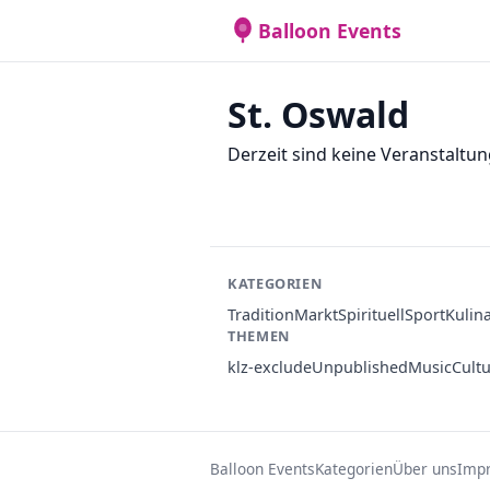
Balloon Events
St. Oswald
Derzeit sind keine Veranstaltun
KATEGORIEN
Tradition
Markt
Spirituell
Sport
Kulin
THEMEN
klz-exclude
Unpublished
Music
Cult
Balloon Events
Kategorien
Über uns
Imp