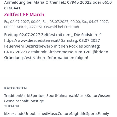
Anmeldung bei Maria Ortner Tel.: 07945 20022 oder 0650
6160441
Zeltfest FF March
Fr., 02.07.2027, 00:00
,
Sa., 03.07.2027, 00:00
,
So., 04.07.2027,
00:00
·
March, 4271 St. Oswald bei Freistadt
Freitag: 02.07.2027 Zeltfest mit den „ Die Südsteirer“
https://www.diesuedsteirer.at/ Samstag: 03.07.2027
Feuerwehr Bezirksbewerb mit den Rockies Sonntag:
04.07.2027 Festakt mit Kirchenmesse zum 120- jährigen
Gründungsfest Nähere Informationen folgen!
KATEGORIEN
Tradition
Markt
Spirituell
Sport
Kulinarisch
Musik
Kultur
Wissen
Gemeinschaft
Sonstige
THEMEN
klz-exclude
Unpublished
Music
Culture
Nightlife
Sports
Family