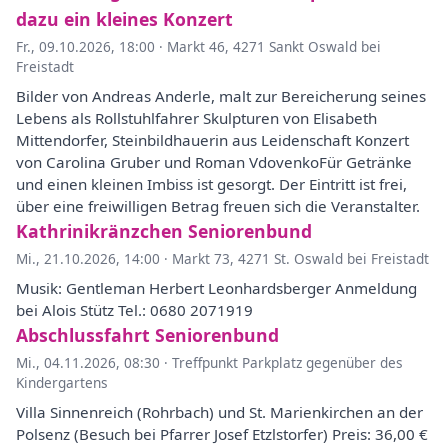
dazu ein kleines Konzert
Fr., 09.10.2026, 18:00
·
Markt 46, 4271 Sankt Oswald bei
Freistadt
Bilder von Andreas Anderle, malt zur Bereicherung seines
Lebens als Rollstuhlfahrer Skulpturen von Elisabeth
Mittendorfer, Steinbildhauerin aus Leidenschaft Konzert
von Carolina Gruber und Roman VdovenkoFür Getränke
und einen kleinen Imbiss ist gesorgt. Der Eintritt ist frei,
über eine freiwilligen Betrag freuen sich die Veranstalter.
Kathrinikränzchen Seniorenbund
Mi., 21.10.2026, 14:00
·
Markt 73, 4271 St. Oswald bei Freistadt
Musik: Gentleman Herbert Leonhardsberger Anmeldung
bei Alois Stütz Tel.: 0680 2071919
Abschlussfahrt Seniorenbund
Mi., 04.11.2026, 08:30
·
Treffpunkt Parkplatz gegenüber des
Kindergartens
Villa Sinnenreich (Rohrbach) und St. Marienkirchen an der
Polsenz (Besuch bei Pfarrer Josef Etzlstorfer) Preis: 36,00 €