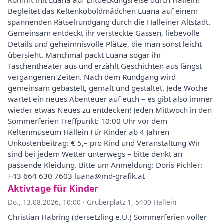
Kommt mit Luana auf Entdeckungsreise durch Hallein!
Begleitet das Keltenkoboldmädchen Luana auf einem
spannenden Rätselrundgang durch die Halleiner Altstadt.
Gemeinsam entdeckt ihr versteckte Gassen, liebevolle
Details und geheimnisvolle Plätze, die man sonst leicht
übersieht. Manchmal packt Luana sogar ihr
Taschentheater aus und erzählt Geschichten aus längst
vergangenen Zeiten. Nach dem Rundgang wird
gemeinsam gebastelt, gemalt und gestaltet. Jede Woche
wartet ein neues Abenteuer auf euch – es gibt also immer
wieder etwas Neues zu entdecken! Jeden Mittwoch in den
Sommerferien Treffpunkt: 10:00 Uhr vor dem
Keltenmuseum Hallein Für Kinder ab 4 Jahren
Unkostenbeitrag: € 5,– pro Kind und Veranstaltung Wir
sind bei jedem Wetter unterwegs – bitte denkt an
passende Kleidung. Bitte um Anmeldung: Doris Pichler:
+43 664 630 7603 luana@md-grafik.at
Aktivtage für Kinder
Do., 13.08.2026, 10:00
·
Gruberplatz 1, 5400 Hallein
Christian Habring (dersetzling e.U.) Sommerferien voller