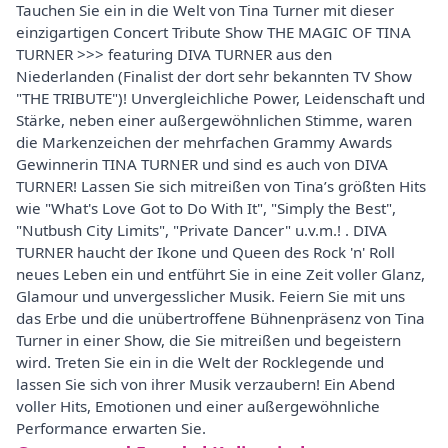
Tauchen Sie ein in die Welt von Tina Turner mit dieser
einzigartigen Concert Tribute Show THE MAGIC OF TINA
TURNER >>> featuring DIVA TURNER aus den
Niederlanden (Finalist der dort sehr bekannten TV Show
"THE TRIBUTE")! Unvergleichliche Power, Leidenschaft und
Stärke, neben einer außergewöhnlichen Stimme, waren
die Markenzeichen der mehrfachen Grammy Awards
Gewinnerin TINA TURNER und sind es auch von DIVA
TURNER! Lassen Sie sich mitreißen von Tina’s größten Hits
wie "What's Love Got to Do With It", "Simply the Best",
"Nutbush City Limits", "Private Dancer" u.v.m.! . DIVA
TURNER haucht der Ikone und Queen des Rock 'n' Roll
neues Leben ein und entführt Sie in eine Zeit voller Glanz,
Glamour und unvergesslicher Musik. Feiern Sie mit uns
das Erbe und die unübertroffene Bühnenpräsenz von Tina
Turner in einer Show, die Sie mitreißen und begeistern
wird. Treten Sie ein in die Welt der Rocklegende und
lassen Sie sich von ihrer Musik verzaubern! Ein Abend
voller Hits, Emotionen und einer außergewöhnliche
Performance erwarten Sie.