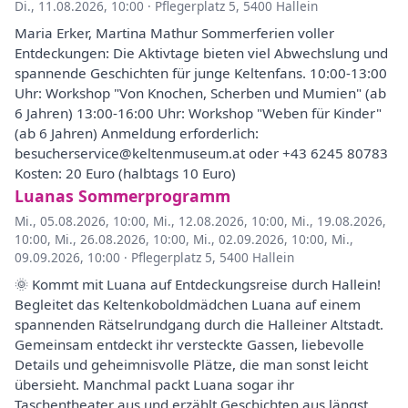
Di., 11.08.2026, 10:00
·
Pflegerplatz 5, 5400 Hallein
Maria Erker, Martina Mathur Sommerferien voller
Entdeckungen: Die Aktivtage bieten viel Abwechslung und
spannende Geschichten für junge Keltenfans. 10:00-13:00
Uhr: Workshop "Von Knochen, Scherben und Mumien" (ab
6 Jahren) 13:00-16:00 Uhr: Workshop "Weben für Kinder"
(ab 6 Jahren) Anmeldung erforderlich:
besucherservice@keltenmuseum.at oder +43 6245 80783
Kosten: 20 Euro (halbtags 10 Euro)
Luanas Sommerprogramm
Mi., 05.08.2026, 10:00
,
Mi., 12.08.2026, 10:00
,
Mi., 19.08.2026,
10:00
,
Mi., 26.08.2026, 10:00
,
Mi., 02.09.2026, 10:00
,
Mi.,
09.09.2026, 10:00
·
Pflegerplatz 5, 5400 Hallein
🌞 Kommt mit Luana auf Entdeckungsreise durch Hallein!
Begleitet das Keltenkoboldmädchen Luana auf einem
spannenden Rätselrundgang durch die Halleiner Altstadt.
Gemeinsam entdeckt ihr versteckte Gassen, liebevolle
Details und geheimnisvolle Plätze, die man sonst leicht
übersieht. Manchmal packt Luana sogar ihr
Taschentheater aus und erzählt Geschichten aus längst