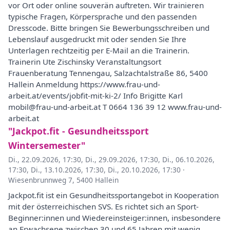
vor Ort oder online souverän auftreten. Wir trainieren
typische Fragen, Körpersprache und den passenden
Dresscode. Bitte bringen Sie Bewerbungsschreiben und
Lebenslauf ausgedruckt mit oder senden Sie Ihre
Unterlagen rechtzeitig per E-Mail an die Trainerin.
Trainerin Ute Zischinsky Veranstaltungsort
Frauenberatung Tennengau, Salzachtalstraße 86, 5400
Hallein Anmeldung https://www.frau-und-
arbeit.at/events/jobfit-mit-ki-2/ Info Brigitte Karl
mobil@frau-und-arbeit.at T 0664 136 39 12 www.frau-und-
arbeit.at
"Jackpot.fit - Gesundheitssport
Wintersemester"
Di., 22.09.2026, 17:30
,
Di., 29.09.2026, 17:30
,
Di., 06.10.2026,
17:30
,
Di., 13.10.2026, 17:30
,
Di., 20.10.2026, 17:30
·
Wiesenbrunnweg 7, 5400 Hallein
Jackpot.fit ist ein Gesundheitssportangebot in Kooperation
mit der österreichischen SVS. Es richtet sich an Sport-
Beginner:innen und Wiedereinsteiger:innen, insbesondere
an Erwachsene zwischen 30 und 65 Jahren mit wenig