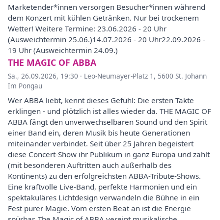
Marketender*innen versorgen Besucher*innen während
dem Konzert mit kühlen Getränken. Nur bei trockenem
Wetter! Weitere Termine: 23.06.2026 - 20 Uhr
(Ausweichtermin 25.06.)14.07.2026 - 20 Uhr22.09.2026 -
19 Uhr (Ausweichtermin 24.09.)
THE MAGIC OF ABBA
Sa., 26.09.2026, 19:30
·
Leo-Neumayer-Platz 1, 5600 St. Johann
Im Pongau
Wer ABBA liebt, kennt dieses Gefühl: Die ersten Takte
erklingen - und plötzlich ist alles wieder da. THE MAGIC OF
ABBA fängt den unverwechselbaren Sound und den Spirit
einer Band ein, deren Musik bis heute Generationen
miteinander verbindet. Seit über 25 Jahren begeistert
diese Concert-Show ihr Publikum in ganz Europa und zählt
(mit besonderen Auftritten auch außerhalb des
Kontinents) zu den erfolgreichsten ABBA-Tribute-Shows.
Eine kraftvolle Live-Band, perfekte Harmonien und ein
spektakuläres Lichtdesign verwandeln die Bühne in ein
Fest purer Magie. Vom ersten Beat an ist die Energie
spürbar. The Magic of ABBA vereint musikalische