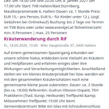
Dez. um 18.00 Uhr und 20.00 Uhr, 8. Jänner 2027 um
17.00 Uhr Start: TVB Hallein/Bad Dürrnberg,
Mauttorpromenade 6, Hallein Dauer: ca. 1 Stunde Preis:
EUR 15,– pro Person, EUR 9,– für Kinder unter 12 J. (zzgl.
Gebühren bei Onlinekauf) Buchung: bis 2 Tage vor Termin
im TVB Büro oder unter www.eventjet.at Teilnehmerzahl:
min. 6 Personen | max. 25 Personen
Kräuterwanderung durch Rif
Fr., 18.09.2026, 15:00
·
Rifer Hauptstraße 37, 5400 Hallein
Auf einem gemeinsamen Spaziergang erkunden wir
unsere schöne Natur, entdecken eine Vielzahl an Kräutern
und Heilpflanzen und erfahren einiges über ihre
Wirkungen und Verarbeitungsmöglichkeiten. Anschließend
stellen wir ein kleines Kräuterprodukt her bzw. werden wir
mit den gesammelten Kräuterschätzen noch eine
gemeinsame kleine Jause zubereiten. Dauer: ca. 3 Stunde
(bis ca. 18:00) Referentin: Gudrun Ottoson-Ospald, TEH-
Praktikerin (Trad. Europ. Heilkunde) Treffpunkt &amp;
Mitzunehmen Treffpunkt: 15:00 Uhr beim
Gemeindezentrum! Bitte ein Glas mit Schraubverschluss