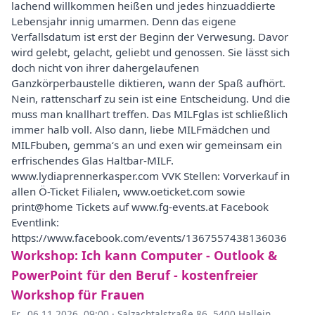
lachend willkommen heißen und jedes hinzuaddierte
Lebensjahr innig umarmen. Denn das eigene
Verfallsdatum ist erst der Beginn der Verwesung. Davor
wird gelebt, gelacht, geliebt und genossen. Sie lässt sich
doch nicht von ihrer dahergelaufenen
Ganzkörperbaustelle diktieren, wann der Spaß aufhört.
Nein, rattenscharf zu sein ist eine Entscheidung. Und die
muss man knallhart treffen. Das MILFglas ist schließlich
immer halb voll. Also dann, liebe MILFmädchen und
MILFbuben, gemma‘s an und exen wir gemeinsam ein
erfrischendes Glas Haltbar-MILF.
www.lydiaprennerkasper.com VVK Stellen: Vorverkauf in
allen Ö-Ticket Filialen, www.oeticket.com sowie
print@home Tickets auf www.fg-events.at Facebook
Eventlink:
https://www.facebook.com/events/1367557438136036
Workshop: Ich kann Computer - Outlook &
PowerPoint für den Beruf - kostenfreier
Workshop für Frauen
Fr., 06.11.2026, 09:00
·
Salzachtalstraße 86, 5400 Hallein