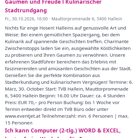
Gaumen und Freude l Kulinarischer
Stadtrundgang
Fr., 30.10.2026, 16:00
·
Mauttorpromenade 6, 5400 Hallein
Nichts für enge Hosen! Halleins auf genussvolle Art und
Weise: Bei einem gemütlichen Spaziergang, bei dem
Kulinarik auf spannende Geschichten treffen. Charmante
Zwischenstopps laden Sie ein, ausgewählte Köstlichkeiten
zu probieren und Ihren Gaumen zu verwöhnen. Unsere
erfahrenen Stadtführer bereichern das Erlebnis mit
faszinierenden und amüsanten Geschichten aus der Stadt.
Genießen Sie die perfekte Kombination aus
Stadterkundung und kulinarischem Vergnügen! Termine: 6.
März, 30. October Start: TVB Hallein, Mauttorpromenade
6, 5400 Hallein Beginn: 16.00 Uhr Dauer: ca. 4 Stunden
Preis: EUR 70,– pro Person Buchung: bis 1 Woche vor
Termin entweder direkt im TVB Büro oder unter
www.eventjet.at Teilnehmerzahl: min. 6 Personen | max.
15 Personen
Ich kann Computer (2-tlg.) WORD & EXCEL,