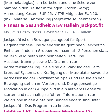
(Marmeladeglas), ein Körbchen und eine Schere zum
Sammeln der Kräuter mitbringen! Kosten &amp;
Anmeldung Kosten: EUR 25,- / TPR-Mitglieder EUR 20,-
(inkl. Material) Anmeldung (begrenzte Teilnehmerzahl)
Fitness & Gesundheit ATSV Hallein Jackpot.fit
Mo., 21.09.2026, 06:00
·
Davisstraße 17, 5400 Hallein
Jackpot.fit ist ein Bewegungsangebot für Sport-
Beginner*innen- und Wiedereinsteiger*innen. Jackpot.fit-
Einheiten finden in Gruppen zu maximal 12 Personen statt,
dauern 60 Minuten und beinhalten Kraft- und
Ausdauertraining, sowie Maßnahmen zur
Verhaltensänderung. Ziele sind die Stärkung des Herz-
Kreislauf-Systems, die Kräftigung der Muskulatur sowie die
Verbesserung der Koordination. Spaß und Freude an der
Bewegung stehen im Vordergrund. Die gegenseitige
Motivation in der Gruppe hilft in ein aktiveres Leben zu
starten und nachhaltig zu führen. Informationen zur
Zielgruppe in den einzelnen Bundesländern sind unter
Jackpot.fit | Das Programm zu finden.
Jobfit mit KI - kostenloser Workshop für