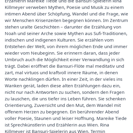
Erzählerin Mareike Tiede und die Bansuri-Spielerin Rina
Killmeyer verweben Mythen, Poesie und Musik zu einem
intimen Abend über Schöpfung, Wandel und die Frage, wie
wir Menschen Krisenzeiten begegnen können. Im Zentrum
stehen uralte Geschichten – darunter die Erzählung von
Noah und seiner Arche sowie Mythen aus Sufi-Traditionen,
indischen und indigenen Kulturen. Sie erzählen vom
Entstehen der Welt, von ihrem möglichen Ende und immer
wieder vom Neubeginn. Sie erinnern daran, dass jeder
Umbruch auch die Möglichkeit einer Verwandlung in sich
trägt. Dabei eröffnet die Bansuri-Flöte mal meditativ und
zart, mal virtuos und kraftvoll innere Räume, in denen
Worte nachklingen dürfen. In einer Zeit, in der vieles ins
Wanken gerät, laden diese alten Erzählungen dazu ein,
nicht nur nach Antworten zu suchen, sondern den Fragen
zu lauschen, die uns tiefer ins Leben führen. Sie schenken
Orientierung, Zuversicht und den Mut, dem Wandel mit
offenem Herzen zu begegnen. Ein berührender Abend
voller Poesie, Staunen und leiser Hoffnung. Mareike Tiede
ist Sprechkünstlerin und Erzählerin aus Wien. Rina
Killmeyer ist Bansuri-Spielerin aus Wien. Termin