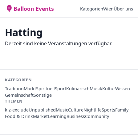
Balloon Events
Kategorien
Wien
Über uns
Hatting
Derzeit sind keine Veranstaltungen verfügbar.
KATEGORIEN
Tradition
Markt
Spirituell
Sport
Kulinarisch
Musik
Kultur
Wissen
Gemeinschaft
Sonstige
THEMEN
klz-exclude
Unpublished
Music
Culture
Nightlife
Sports
Family
Food & Drink
Market
Learning
Business
Community