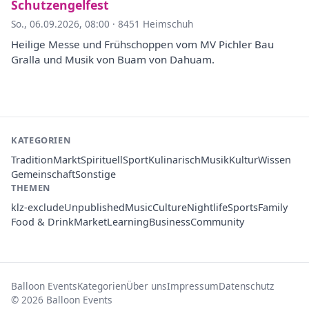
Schutzengelfest
So., 06.09.2026, 08:00
·
8451 Heimschuh
Heilige Messe und Frühschoppen vom MV Pichler Bau
Gralla und Musik von Buam von Dahuam.
KATEGORIEN
Tradition
Markt
Spirituell
Sport
Kulinarisch
Musik
Kultur
Wissen
Gemeinschaft
Sonstige
THEMEN
klz-exclude
Unpublished
Music
Culture
Nightlife
Sports
Family
Food & Drink
Market
Learning
Business
Community
Balloon Events
Kategorien
Über uns
Impressum
Datenschutz
© 2026 Balloon Events