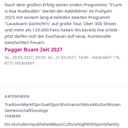
Nach dem großen Erfolg seines ersten Programms "S'Lem
is koa Nudlsubbn" startet der Addnfahrer im Frühjahr
2025 mit seinem lang ersehnten zweiten Programm
"Lausbuam Gschicht'n" auf große Tour. Über 300 Shows
und mehr als 120.000 Fans haben ihn bereits live erlebt -
jetzt dürfen sich die Zuschauer auf neue, humorvolle
Geschichten freuen.
Pagger Buam Zeit 2027
Sa., 20.03.2027, 20:00
,
So., 21.03.2027, 14:00
·
Hitzendorf 176,
8151 Hitzendorf
KATEGORIEN
Tradition
Markt
Spirituell
Sport
Kulinarisch
Musik
Kultur
Wissen
Gemeinschaft
Sonstige
THEMEN
klz-exclude
Unpublished
Music
Culture
Nightlife
Sports
Family