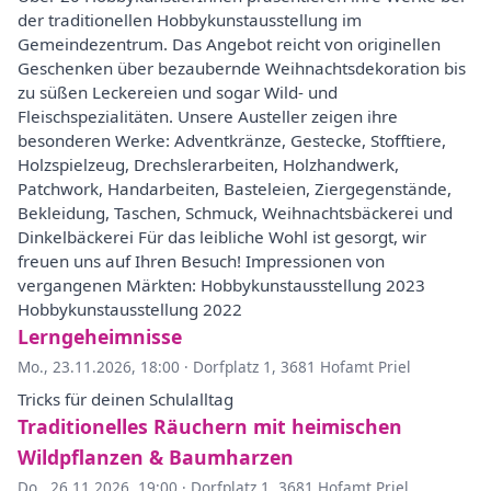
der traditionellen Hobbykunstausstellung im
Gemeindezentrum. Das Angebot reicht von originellen
Geschenken über bezaubernde Weihnachtsdekoration bis
zu süßen Leckereien und sogar Wild- und
Fleischspezialitäten. Unsere Austeller zeigen ihre
besonderen Werke: Adventkränze, Gestecke, Stofftiere,
Holzspielzeug, Drechslerarbeiten, Holzhandwerk,
Patchwork, Handarbeiten, Basteleien, Ziergegenstände,
Bekleidung, Taschen, Schmuck, Weihnachtsbäckerei und
Dinkelbäckerei Für das leibliche Wohl ist gesorgt, wir
freuen uns auf Ihren Besuch! Impressionen von
vergangenen Märkten: Hobbykunstausstellung 2023
Hobbykunstausstellung 2022
Lerngeheimnisse
Mo., 23.11.2026, 18:00
·
Dorfplatz 1, 3681 Hofamt Priel
Tricks für deinen Schulalltag
Traditionelles Räuchern mit heimischen
Wildpflanzen & Baumharzen
Do., 26.11.2026, 19:00
·
Dorfplatz 1, 3681 Hofamt Priel