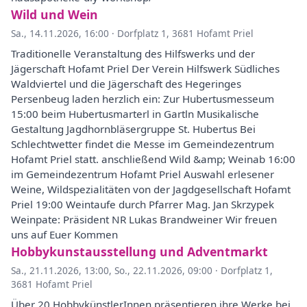
Wild und Wein
Sa., 14.11.2026, 16:00
·
Dorfplatz 1, 3681 Hofamt Priel
Traditionelle Veranstaltung des Hilfswerks und der
Jägerschaft Hofamt Priel Der Verein Hilfswerk Südliches
Waldviertel und die Jägerschaft des Hegeringes
Persenbeug laden herzlich ein: Zur Hubertusmesseum
15:00 beim Hubertusmarterl in Gartln Musikalische
Gestaltung Jagdhornbläsergruppe St. Hubertus Bei
Schlechtwetter findet die Messe im Gemeindezentrum
Hofamt Priel statt. anschließend Wild &amp; Weinab 16:00
im Gemeindezentrum Hofamt Priel Auswahl erlesener
Weine, Wildspezialitäten von der Jagdgesellschaft Hofamt
Priel 19:00 Weintaufe durch Pfarrer Mag. Jan Skrzypek
Weinpate: Präsident NR Lukas Brandweiner Wir freuen
uns auf Euer Kommen
Hobbykunstausstellung und Adventmarkt
Sa., 21.11.2026, 13:00
,
So., 22.11.2026, 09:00
·
Dorfplatz 1,
3681 Hofamt Priel
Über 20 HobbykünstlerInnen präsentieren ihre Werke bei