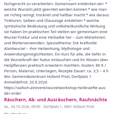
fachgerecht zu verarbeiten. Gemeinsam entdecken wir: *
welche Wurzeln jetzt geerntet werden können * wie man
sie richtig reinigt, trocknet und haltbar macht * wie daraus
Tinkturen, Salben und Ölauszüge entstehen * welche
symbolische Bedeutung und volksheilkundliche Wirkung
sie haben Im praktischen Teil stellen wir gemeinsam eine
Wurzel-Tinktur und eine Heilsalbe her – zum Mitnehmen
und Weiterverwenden. Spezialthema: Die kraftvolle
Alantwurzel – ihre Heilwirkung, Mythologie und
Anwendungsmöglichkeiten. Ein Kurs für alle, die tiefer in
die Wurzelkraft der Natur eintauchen und ihr Wissen über
Heilpflanzen praktisch erweitern möchten. Kosten: 80 € /
Person, Material, Unterlagen, Rezepte Dauer: ca. 3,5 – 4 h
Wo: Gemeindezentrum Hofamt Priel, Dorfplatz 1
Anmeldefrist: 20.9.2026
https://oafoch.at/event/wurzelworkshop-heilkraefte-aus-
der-erde/
Räuchern, Ab- und Ausräuchern, Rauhnächte
Sa., 03.10.2026, 09:00
·
Dorfplatz 1, 3681 Hofamt Priel