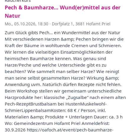
Räucherkurs
Pech & Baumharze… Wund(er)mittel aus der
Natur
Mo., 05.10.2026, 18:30
·
Dorfplatz 1, 3681 Hofamt Priel
Zum Glück gibts Pech... ein Wundermittel aus der Natur
Mit verschiedenen Harzen &amp; Pechen bringen wir die
Kraft der Bäume in wohltuende Cremen und Schmieren.
Wir lernen die vielseitigen Einsatzmöglichkeiten der
heimischen Baumharze kennen. Was genau sind
Harze/Peche und welche Unterschiede gibt es zu
beachten? Wie sammelt man selber Harze? Wie reinigt
man seine selbst gesammelten Harze? Wirkung &amp;
Anwendung uvm. Natürlich dürfen Rezepte nicht fehlen.
Beim Workshop stellen wir gemeinsam unterschiedliche
Harzprodukte her: klassische „Zugsalbe“ nach einem alten
Pech-RezeptBrustbalsam bei HustenMuskelwohl-
SchmierLippenbalsamKosten: 68 € / Person, inkl.
Materialien &amp; Produkte + Unterlagen Dauer: ca. 3 h
Wo: Gemeindezentrum Hofamt Priel Anmeldefrist:
30.9.2026 https://oafoch.at/event/pech-baumharze-