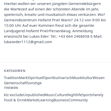
Hierbei wollen wir unseren jüngsten Gemeindebürgern
die Wartezeit auf einen der schönsten Abende im Jahr,
spielerisch, kreativ und musikalisch etwas verkürzen. Wo?
Gemeindezentrum Hofamt Priel Wann? 24.12 von 9:00 bis
15:00 Uhr Auf euer Kommen freut sich die gesamte
Landjugend Hofamt Priel/Persenbeug. Anmeldung
erwünscht bei Lukas Eder: Tel.: +43 664 2468658 E-Mail:
lukaseder1112@gmail.com
KATEGORIEN
Tradition
Markt
Spirituell
Sport
Kulinarisch
Musik
Kultur
Wissen
Gemeinschaft
Sonstige
THEMEN
klz-exclude
Unpublished
Music
Culture
Nightlife
Sports
Family
Food & Drink
Market
Learning
Business
Community