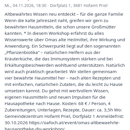
Mi., 04.11.2026, 18:30
·
Dorfplatz 1, 3681 Hofamt Priel
Altbewährtes Wissen neu entdeckt – für die ganze Familie
Wenn die kalte Jahreszeit naht, greifen wir gern zu
bewährten Hausmitteln, die schon unsere Großmütter
kannten. * In diesem Workshop erfährst du alles
Wissenswerte über Omas alte Heilmittel, ihre Wirkung und
Anwendung. Ein Schwerpunkt liegt auf den sogenannten
„Pflanzenbiotika“ – natürlichen Helfern aus der
Kräuterküche, die das Immunsystem stärken und bei
Erkältungsbeschwerden wohltuend unterstützen. Natürlich
wird auch praktisch gearbeitet: Wir stellen gemeinsam
vier bewährte Hausmittel her – nach alten Rezepten und
mit einfachen, natürlichen Zutaten, die du leicht zu Hause
umsetzen kannst. Du gehst mit wertvollem Wissen,
eigenen Hausmitteln und neuen Impulsen für die
Hausapotheke nach Hause. Kosten: 68 € / Person, 4
Zubereitungen, Unterlagen, Rezepte, Dauer: ca. 3,5h Wo:
Gemeindezentrum Hofamt Priel, Dorfplatz 1 Anmeldefrist:
30.10.2026 https://oafoch.at/event/omas-altbewaehrte-
hausapotheke-diy-workshop/