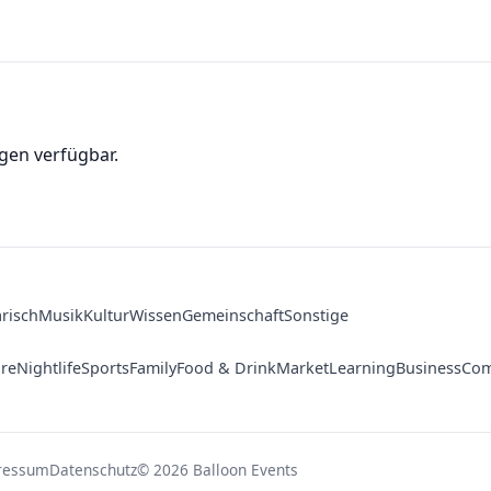
gen verfügbar.
arisch
Musik
Kultur
Wissen
Gemeinschaft
Sonstige
ure
Nightlife
Sports
Family
Food & Drink
Market
Learning
Business
Com
ressum
Datenschutz
© 2026 Balloon Events