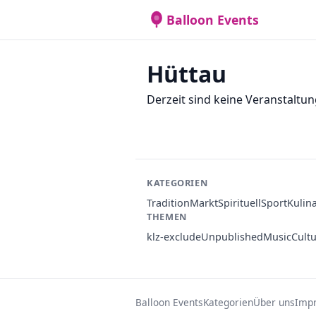
Balloon Events
Hüttau
Derzeit sind keine Veranstaltun
KATEGORIEN
Tradition
Markt
Spirituell
Sport
Kulin
THEMEN
klz-exclude
Unpublished
Music
Cult
Balloon Events
Kategorien
Über uns
Imp