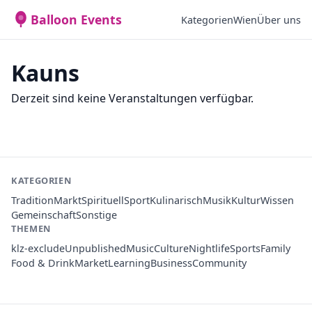
Balloon Events
Kategorien
Wien
Über uns
Kauns
Derzeit sind keine Veranstaltungen verfügbar.
KATEGORIEN
Tradition
Markt
Spirituell
Sport
Kulinarisch
Musik
Kultur
Wissen
Gemeinschaft
Sonstige
THEMEN
klz-exclude
Unpublished
Music
Culture
Nightlife
Sports
Family
Food & Drink
Market
Learning
Business
Community