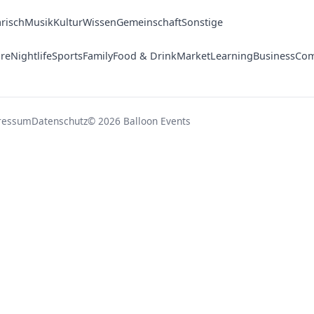
arisch
Musik
Kultur
Wissen
Gemeinschaft
Sonstige
ure
Nightlife
Sports
Family
Food & Drink
Market
Learning
Business
Com
ressum
Datenschutz
© 2026 Balloon Events