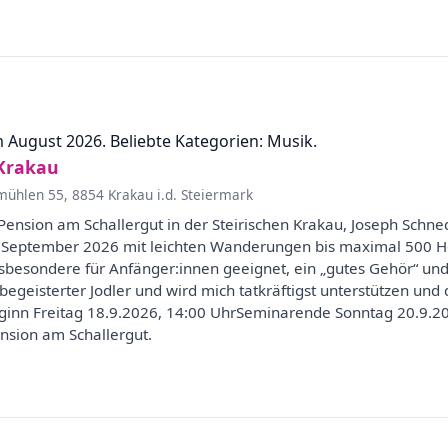
 August 2026. Beliebte Kategorien: Musik.
 Krakau
ühlen 55, 8854 Krakau i.d. Steiermark
Pension am Schallergut in der Steirischen Krakau, Joseph Schned
 September 2026 mit leichten Wanderungen bis maximal 500 H
nsbesondere für Anfänger:innen geeignet, ein „gutes Gehör“ und
t begeisterter Jodler und wird mich tatkräftigst unterstützen un
inn Freitag 18.9.2026, 14:00 UhrSeminarende Sonntag 20.9.2
nsion am Schallergut.