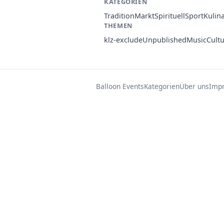
KATEGORIEN
Tradition
Markt
Spirituell
Sport
Kulin
THEMEN
klz-exclude
Unpublished
Music
Cult
Balloon Events
Kategorien
Über uns
Imp