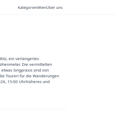
Kategorien
Wien
Über uns
litz, ein verlängertes
öhenmeter. Die vermittelten
 etwas Singpraxis sind von
d die Touren für die Wanderungen
026, 15:00 UhrNäheres und