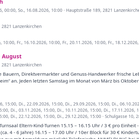
h
6, 00:00
,
So., 16.08.2026, 10:00
·
Hauptstraße 189, 2821 Lanzenkirch
, 2821 Lanzenkirchen
6, 10:00
,
Fr., 16.10.2026, 10:00
,
Fr., 20.11.2026, 10:00
,
Fr., 18.12.2026
m August
, 2821 Lanzenkirchen
e Bauern, Direktvermarkter und Genuss-Handwerker frische Le
heim“ an. Jeden letzten Samstag im Monat von März bis Oktober
26, 15:00
,
Di., 22.09.2026, 15:00
,
Di., 29.09.2026, 15:00
,
Di., 06.10.20
15:00
,
Di., 03.11.2026, 15:00
,
Di., 10.11.2026, 15:00
,
Di., 17.11.2026, 
15:00
,
Di., 22.12.2026, 15:00
,
Di., 29.12.2026, 15:00
·
Schulgasse 10, 
rnsaal Eltern-Kind-Turnen 15.15 – 16.15 Uhr / 3 € pro Einheit -
(ca. 4 - 6 Jahre) 16.15 – 17.00 Uhr / 10er Block für 30 € Kindert