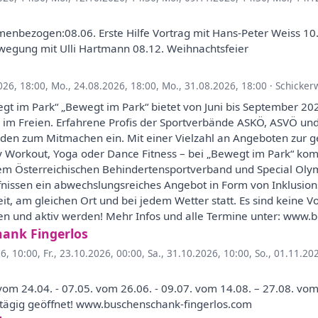
enbezogen:08.06. Erste Hilfe Vortrag mit Hans-Peter Weiss 10.
wegung mit Ulli Hartmann 08.12. Weihnachtsfeier
026, 18:00
,
Mo., 24.08.2026, 18:00
,
Mo., 31.08.2026, 18:00
·
Schicker
gt im Park“ „Bewegt im Park“ bietet von Juni bis September 20
 im Freien. Erfahrene Profis der Sportverbände ASKÖ, ASVÖ u
den zum Mitmachen ein. Mit einer Vielzahl an Angeboten zur
dy Workout, Yoga oder Dance Fitness – bei „Bewegt im Park“ kom
 Österreichischen Behindertensportverband und Special Olymp
issen ein abwechslungsreiches Angebot in Form von Inklusions
eit, am gleichen Ort und bei jedem Wetter statt. Es sind kein
en und aktiv werden! Mehr Infos und alle Termine unter: www.b
hank Fingerlos
6, 10:00
,
Fr., 23.10.2026, 00:00
,
Sa., 31.10.2026, 10:00
,
So., 01.11.20
. vom 24.04. - 07.05. vom 26.06. - 09.07. vom 14.08. – 27.08. v
ztägig geöffnet! www.buschenschank-fingerlos.com