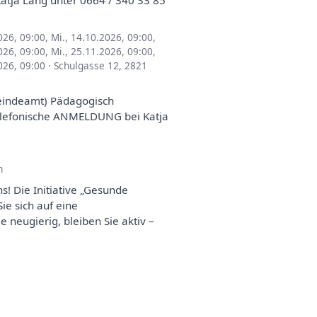
atja Lang unter 0664 / 340 33 85
026, 09:00
,
Mi., 14.10.2026, 09:00
,
026, 09:00
,
Mi., 25.11.2026, 09:00
,
026, 09:00
·
Schulgasse 12, 2821
meindeamt) Pädagogisch
Telefonische ANMELDUNG bei Katja
n
! Die Initiative „Gesunde
ie sich auf eine
 neugierig, bleiben Sie aktiv –