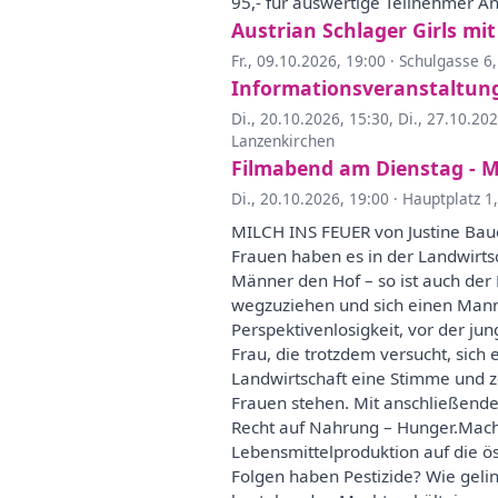
95,- für auswertige Teilnehmer 
Austrian Schlager Girls mit
Fr., 09.10.2026, 19:00
·
Schulgasse 6
Informationsveranstaltu
Di., 20.10.2026, 15:30
,
Di., 27.10.20
Lanzenkirchen
Filmabend am Dienstag - Mi
Di., 20.10.2026, 19:00
·
Hauptplatz 1
MILCH INS FEUER von Justine Bau
Frauen haben es in der Landwirts
Männer den Hof – so ist auch der 
wegzuziehen und sich einen Mann m
Perspektivenlosigkeit, vor der jun
Frau, die trotzdem versucht, sich 
Landwirtschaft eine Stimme und 
Frauen stehen. Mit anschließend
Recht auf Nahrung – Hunger.Mach
Lebensmittelproduktion auf die ö
Folgen haben Pestizide? Wie geli