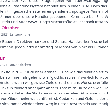
 verändern? All‘ diesen Fragen gehen wir in der zwanzigjähri
lobale Ernährungssystem befindet sich in einer Krise. Doch das
en Filmgesprächen stellen eingeladene Impulsgeber*innen lokal
t*innen über unsere Handlungsoptionen. Kommt vorbei! Eine Ve
ustria und Attac www.HungerMachtProfite.at Facebook Instagr
m Oktober
, 2821 Lanzenkirchen
e Bauern, Direktvermarkter und Genuss-Handwerker frische Le
heim“ an. Jeden letzten Samstag im Monat von März bis Oktober
our
 2821 Lanzenkirchen
lückstour 2026 Glück ist erlernbar… …und wie das funktioniert m
en wir niemals gelernt, wie "glücklich zu sein" wirklich funktion
 einstellt, wenn wir gewisse Ziele erreichen, uns Wünsche erfül
ück funktioniert aber ganz anders. Lass mich Dir zeigen wie! Da
würden. Selbst die Stärksten unter uns erleben Situationen, in 
von Glück meilenweit entfernt ist. Gedanken und Gefühle der U
n sich immer wieder einen Weg in unser Bewusstsein und manipu