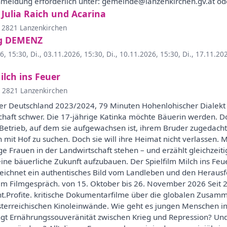
Anmeldung erforderlich unter: gemeinde@lanzenkirchen.gv.at o
 Julia Raich und Acarina
, 2821 Lanzenkirchen
ng DEMENZ
26, 15:30
,
Di., 03.11.2026, 15:30
,
Di., 10.11.2026, 15:30
,
Di., 17.11.20
lch ins Feuer
, 2821 Lanzenkirchen
er Deutschland 2023/2024, 79 Minuten Hohenlohischer Dialekt
chaft schwer. Die 17-jährige Katinka möchte Bäuerin werden. Do
Betrieb, auf dem sie aufgewachsen ist, ihrem Bruder zugedacht.
it Hof zu suchen. Doch sie will ihre Heimat nicht verlassen. Mi
ge Frauen in der Landwirtschaft stehen – und erzählt gleichzeit
eine bäuerliche Zukunft aufzubauen. Der Spielfilm Milch ins Feu
zeichnet ein authentisches Bild vom Landleben und den Heraus
em Filmgespräch. von 15. Oktober bis 26. November 2026 Seit 
t.Profite. kritische Dokumentarfilme über die globalen Zusam
sterreichischen Kinoleinwände. Wie geht es jungen Menschen i
ngt Ernährungssouveränität zwischen Krieg und Repression? Und