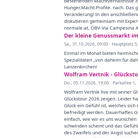
bestehenden Machtverhältnisse zu
Hunger.Macht.Profite. nach. Das g
Veränderung! In den anschließend
diskutieren gemeinsam mit Exper
normale.at, ÖBV-Via Campesina A
Der kleine Genussmarkt i
Sa., 31.10.2026, 09:00
·
Hauptplatz 5
Einmal im Monat bieten heimisch
Spezialitäten „von daheim für da
Lanzenkirchen!
Wolfram Vertnik - Glückst
Do., 05.11.2026, 19:00
·
Parkallee 1,
Wolfram Vertnik live mit seiner G
Glückstour 2026 zeigen. Leider hab
Glück ein Gefühl ist, welches sich
befriedigt werden. Dauerhaftes Gl
einfach, wie wir es uns wünschen 
schwinden scheint und das Gefühl 
des Zweifels und der Angst suche