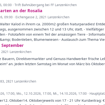
6, 00:00
·
Trift Bahnübergang bei FF Lanzenkirchen
rten an der Rosalia
26, 09:00
·
Eichengasse 2, 2821 Lanzenkirchen
Walter Kalod in ihrem ca. 2000m2 großen Naturparadies! Entd
ags, ausgenommen zwischen 12 und 13 Uhr, statt. - Vielfältige
en - Fototafeln von einem Teil der ansässigen Tiere - Informati
&amp; Bodenleben, Blumenwiesen - Austausch zum Thema Vielf
m September
, 2821 Lanzenkirchen
e Bauern, Direktvermarkter und Genuss-Handwerker frische Le
heim“ an. Jeden letzten Samstag im Monat von März bis Oktober
83, 2821 Lanzenkirchen
026, 17:00
,
Mo., 12.10.2026, 17:00
,
Mi., 14.10.2026, 17:00
·
Hauptplat
er12. Oktober14. Oktoberjeweils von 17 - 21 Uhr Kursbeitrag: €