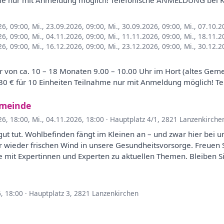
hme nur mit Anmeldung möglich! Telefonische ANMELDUNG bei K
26, 09:00
,
Mi., 23.09.2026, 09:00
,
Mi., 30.09.2026, 09:00
,
Mi., 07.10.2
26, 09:00
,
Mi., 04.11.2026, 09:00
,
Mi., 11.11.2026, 09:00
,
Mi., 18.11.2
26, 09:00
,
Mi., 16.12.2026, 09:00
,
Mi., 23.12.2026, 09:00
,
Mi., 30.12.2
r von ca. 10 – 18 Monaten 9.00 – 10.00 Uhr im Hort (altes Ge
 30 € für 10 Einheiten Teilnahme nur mit Anmeldung möglich! 
emeinde
26, 18:00
,
Mi., 04.11.2026, 18:00
·
Hauptplatz 4/1, 2821 Lanzenkirche
 tut. Wohlbefinden fängt im Kleinen an – und zwar hier bei uns
 wieder frischen Wind in unsere Gesundheitsvorsorge. Freuen S
mit Expertinnen und Experten zu aktuellen Themen. Bleiben Sie
6, 18:00
·
Hauptplatz 3, 2821 Lanzenkirchen