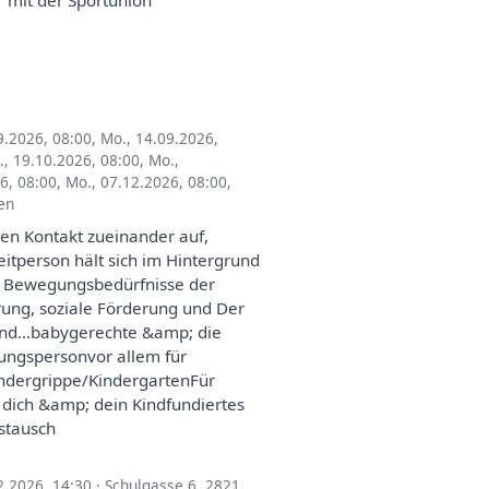
 mit der Sportunion
9.2026, 08:00
,
Mo., 14.09.2026,
., 19.10.2026, 08:00
,
Mo.,
6, 08:00
,
Mo., 07.12.2026, 08:00
,
en
en Kontakt zueinander auf,
itperson hält sich im Hintergrund
und Bewegungsbedürfnisse der
ung, soziale Förderung und Der
Kind...babygerechte &amp; die
ungspersonvor allem für
indergrippe/KindergartenFür
 dich &amp; dein Kindfundiertes
stausch
2.2026, 14:30
·
Schulgasse 6, 2821