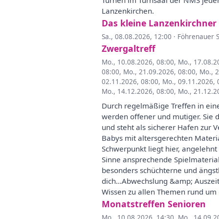
Turnen im Turnsaal der NMS jeden
Lanzenkirchen.
Das kleine Lanzenkirchner
Sa., 08.08.2026, 12:00
·
Föhrenauer S
Zwergaltreff
Mo., 10.08.2026, 08:00
,
Mo., 17.08.2
08:00
,
Mo., 21.09.2026, 08:00
,
Mo., 
02.11.2026, 08:00
,
Mo., 09.11.2026, 
Mo., 14.12.2026, 08:00
,
Mo., 21.12.2
Durch regelmäßige Treffen in ein
werden offener und mutiger. Sie 
und steht als sicherer Hafen zur 
Babys mit altersgerechten Mater
Schwerpunkt liegt hier, angelehnt
Sinne ansprechende Spielmateria
besonders schüchterne und ängstl
dich...Abwechslung &amp; Auszeit
Wissen zu allen Themen rund um
Monatstreffen Senioren
Mo., 10.08.2026, 14:30
,
Mo., 14.09.2