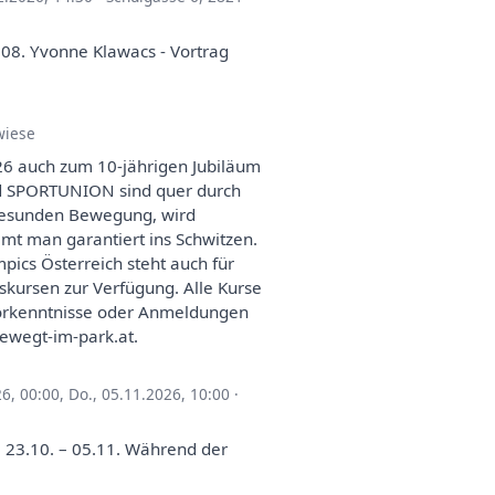
08. Yvonne Klawacs - Vortrag
wiese
26 auch zum 10-jährigen Jubiläum
nd SPORTUNION sind quer durch
 gesunden Bewegung, wird
mt man garantiert ins Schwitzen.
ics Österreich steht auch für
kursen zur Verfügung. Alle Kurse
e Vorkenntnisse oder Anmeldungen
ewegt-im-park.at.
26, 00:00
,
Do., 05.11.2026, 10:00
·
om 23.10. – 05.11. Während der