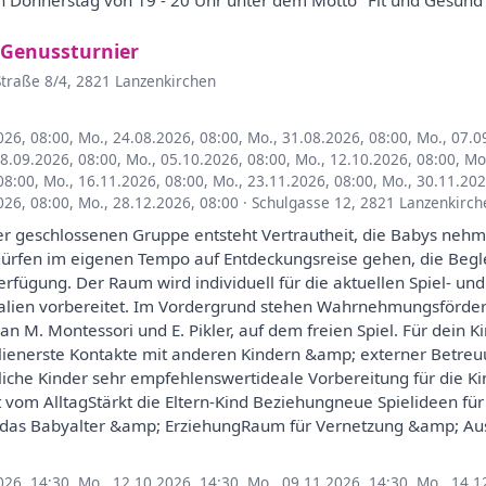
 Donnerstag von 19 - 20 Uhr unter dem Motto" Fit und Gesund"
 Genussturnier
traße 8/4, 2821 Lanzenkirchen
026, 08:00
,
Mo., 24.08.2026, 08:00
,
Mo., 31.08.2026, 08:00
,
Mo., 07.0
28.09.2026, 08:00
,
Mo., 05.10.2026, 08:00
,
Mo., 12.10.2026, 08:00
,
Mo
08:00
,
Mo., 16.11.2026, 08:00
,
Mo., 23.11.2026, 08:00
,
Mo., 30.11.202
026, 08:00
,
Mo., 28.12.2026, 08:00
·
Schulgasse 12, 2821 Lanzenkirch
er geschlossenen Gruppe entsteht Vertrautheit, die Babys nehm
dürfen im eigenen Tempo auf Entdeckungsreise gehen, die Begle
Verfügung. Der Raum wird individuell für die aktuellen Spiel- 
ialien vorbereitet. Im Vordergrund stehen Wahrnehmungsförder
 an M. Montessori und E. Pikler, auf dem freien Spiel. Für dein 
lienerste Kontakte mit anderen Kindern &amp; externer Betreu
iche Kinder sehr empfehlenswertideale Vorbereitung für die K
 vom AlltagStärkt die Eltern-Kind Beziehungneue Spielideen für
 das Babyalter &amp; ErziehungRaum für Vernetzung &amp; Au
026, 14:30
,
Mo., 12.10.2026, 14:30
,
Mo., 09.11.2026, 14:30
,
Mo., 14.1