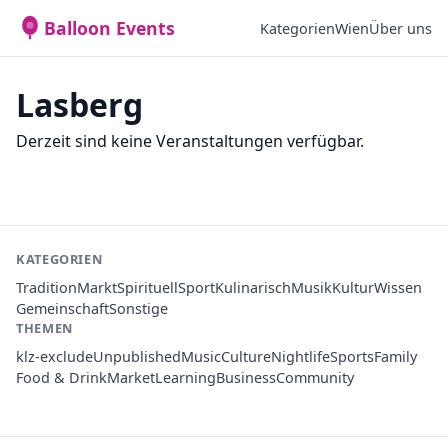
Balloon Events
Kategorien
Wien
Über uns
Lasberg
Derzeit sind keine Veranstaltungen verfügbar.
KATEGORIEN
Tradition
Markt
Spirituell
Sport
Kulinarisch
Musik
Kultur
Wissen
Gemeinschaft
Sonstige
THEMEN
klz-exclude
Unpublished
Music
Culture
Nightlife
Sports
Family
Food & Drink
Market
Learning
Business
Community