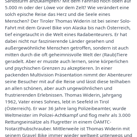
Sandsturm anzukämpfen? Mit dem Fahrrad hoch oben auf
5.000 m oder der Löwe vor dem Zelt? Wie verändert eine
solch epische Reise das Herz und die Seele eines
Menschen? Der Tiroler Thomas Widerin ist bei seiner Solo-
Fahrt mit dem Gravel Bike von Alaska bis nach Österreich,
tief eingetaucht in die Welt eines Radabenteurers. Er hat
dabei nicht nur faszinierende Länder gesehen und
außergewöhnliche Menschen getroffen, sondern ist auch
mitten durch die oft geheimnisvolle Welt der (Raub)Tiere
geradelt. Aber er musste auch lernen, seine körperlichen
und psychischen Grenzen zu akzeptieren. In einer
packenden Multivision Präsentation nimmt der Abenteurer
seine Besucher mit auf die Reise und lässt diese teilhaben
an allen schönen, aber auch ungewöhnlichen und
frustrierenden Erlebnissen. Thomas Widerin, Jahrgang
1962, Vater eines Sohnes, lebt in Seefeld in Tirol
(Österreich). Er war 36 Jahre lang Polizeibeamter, wurde
Weltmeister im Polizei-Achtkampf und flog mehr als 3.000
Rettungseinsätze als Flugretter in einem ÖAMTC-
Notarzthubschrauber. Mittlerweile ist Thomas Widerin mit
seinem Gravel Bike immer wieder weltweit unterwegs und