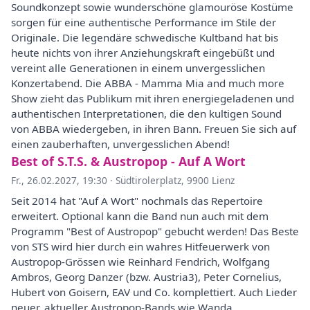
Soundkonzept sowie wunderschöne glamouröse Kostüme
sorgen für eine authentische Performance im Stile der
Originale. Die legendäre schwedische Kultband hat bis
heute nichts von ihrer Anziehungskraft eingebüßt und
vereint alle Generationen in einem unvergesslichen
Konzertabend. Die ABBA - Mamma Mia and much more
Show zieht das Publikum mit ihren energiegeladenen und
authentischen Interpretationen, die den kultigen Sound
von ABBA wiedergeben, in ihren Bann. Freuen Sie sich auf
einen zauberhaften, unvergesslichen Abend!
Best of S.T.S. & Austropop - Auf A Wort
Fr., 26.02.2027, 19:30
·
Südtirolerplatz, 9900 Lienz
Seit 2014 hat "Auf A Wort" nochmals das Repertoire
erweitert. Optional kann die Band nun auch mit dem
Programm "Best of Austropop" gebucht werden! Das Beste
von STS wird hier durch ein wahres Hitfeuerwerk von
Austropop-Grössen wie Reinhard Fendrich, Wolfgang
Ambros, Georg Danzer (bzw. Austria3), Peter Cornelius,
Hubert von Goisern, EAV und Co. komplettiert. Auch Lieder
neuer, aktueller Austropop-Bands wie Wanda,