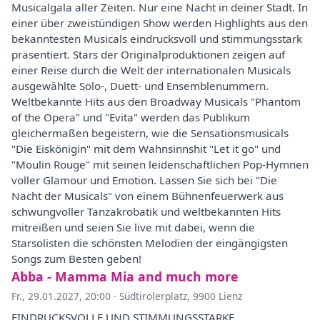
Musicalgala aller Zeiten. Nur eine Nacht in deiner Stadt. In
einer über zweistündigen Show werden Highlights aus den
bekanntesten Musicals eindrucksvoll und stimmungsstark
präsentiert. Stars der Originalproduktionen zeigen auf
einer Reise durch die Welt der internationalen Musicals
ausgewählte Solo-, Duett- und Ensemblenummern.
Weltbekannte Hits aus den Broadway Musicals "Phantom
of the Opera" und "Evita" werden das Publikum
gleichermaßen begeistern, wie die Sensationsmusicals
"Die Eiskönigin" mit dem Wahnsinnshit "Let it go" und
"Moulin Rouge" mit seinen leidenschaftlichen Pop-Hymnen
voller Glamour und Emotion. Lassen Sie sich bei "Die
Nacht der Musicals" von einem Bühnenfeuerwerk aus
schwungvoller Tanzakrobatik und weltbekannten Hits
mitreißen und seien Sie live mit dabei, wenn die
Starsolisten die schönsten Melodien der eingängigsten
Songs zum Besten geben!
Abba - Mamma Mia and much more
Fr., 29.01.2027, 20:00
·
Südtirolerplatz, 9900 Lienz
EINDRUCKSVOLLE UND STIMMUNGSSTARKE