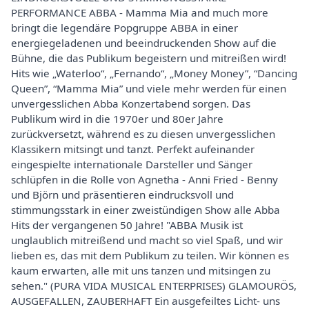
PERFORMANCE ABBA - Mamma Mia and much more
bringt die legendäre Popgruppe ABBA in einer
energiegeladenen und beeindruckenden Show auf die
Bühne, die das Publikum begeistern und mitreißen wird!
Hits wie „Waterloo“, „Fernando“, „Money Money”, “Dancing
Queen”, “Mamma Mia” und viele mehr werden für einen
unvergesslichen Abba Konzertabend sorgen. Das
Publikum wird in die 1970er und 80er Jahre
zurückversetzt, während es zu diesen unvergesslichen
Klassikern mitsingt und tanzt. Perfekt aufeinander
eingespielte internationale Darsteller und Sänger
schlüpfen in die Rolle von Agnetha - Anni Fried - Benny
und Björn und präsentieren eindrucksvoll und
stimmungsstark in einer zweistündigen Show alle Abba
Hits der vergangenen 50 Jahre! "ABBA Musik ist
unglaublich mitreißend und macht so viel Spaß, und wir
lieben es, das mit dem Publikum zu teilen. Wir können es
kaum erwarten, alle mit uns tanzen und mitsingen zu
sehen." (PURA VIDA MUSICAL ENTERPRISES) GLAMOURÖS,
AUSGEFALLEN, ZAUBERHAFT Ein ausgefeiltes Licht- uns