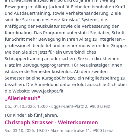
an Erwachsene zwischen 30 und 65 Jahren mit wenig
Bewegung im Alltag. Jackpot.fit-Einheiten beinhalten Kraft-
und Ausdauertraining, sowie Verhaltensänderung. Ziele
sind die Stärkung des Herz-Kreislauf-Systems, die
Kräftigung der Muskulatur sowie die Verbesserung der
Koordination. Das Programm unterstützt Sie dabei, Schritt
für Schritt mehr Bewegung in Ihren Alltag zu integrieren –
professionell begleitet und in einer motivierenden Gruppe.
Melden Sie sich jetzt für ein unverbindliches
Schnuppertraining an oder sichern Sie sich direkt einen
Platz im Bewegungsprogramm. Für Neueinsteiger:innen
ist das erste Semester kostenlos. Ab dem zweiten
Semester ist eine Kursgebühr bzw. ein Mitgliedsbeitrag zu
bezahlen. Die Anmeldung dafür erfolgt ausschließlich über
die Website: www.jackpot.fit
„Allerleirauh"
Do., 01.10.2026, 15:00
·
Egger-Lienz-Platz 2, 9900 Lienz
Für Kinder ab fünf Jahren.
Christoph Strasser - Weiterkommen
Sa., 03.10.2026, 19:00
·
Maximilianstraße 11, 9900 Lienz