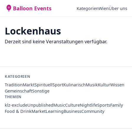
Balloon Events
Kategorien
Wien
Über uns
Lockenhaus
Derzeit sind keine Veranstaltungen verfügbar.
KATEGORIEN
Tradition
Markt
Spirituell
Sport
Kulinarisch
Musik
Kultur
Wissen
Gemeinschaft
Sonstige
THEMEN
klz-exclude
Unpublished
Music
Culture
Nightlife
Sports
Family
Food & Drink
Market
Learning
Business
Community