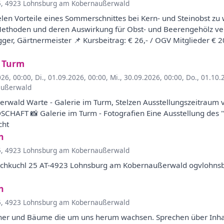
5, 4923 Lohnsburg am Kobernaußerwald
len Vorteile eines Sommerschnittes bei Kern- und Steinobst zu 
Methoden und deren Auswirkung für Obst- und Beerengehölz ver
ger, Gärtnermeister 📌 Kursbeitrag: € 26,- / OGV Mitglieder €
m Turm
026, 00:00
,
Di., 01.09.2026, 00:00
,
Mi., 30.09.2026, 00:00
,
Do., 01.10.
außerwald
erwald Warte - Galerie im Turm, Stelzen Ausstellungszeitraum 
HAFT 📸 Galerie im Turm - Fotografien Eine Ausstellung des
cht
n
5, 4923 Lohnsburg am Kobernaußerwald
ochkuchl 25 AT-4923 Lohnsburg am Kobernaußerwald ogvlohn
n
5, 4923 Lohnsburg am Kobernaußerwald
ucher und Bäume die um uns herum wachsen. Sprechen über Inha