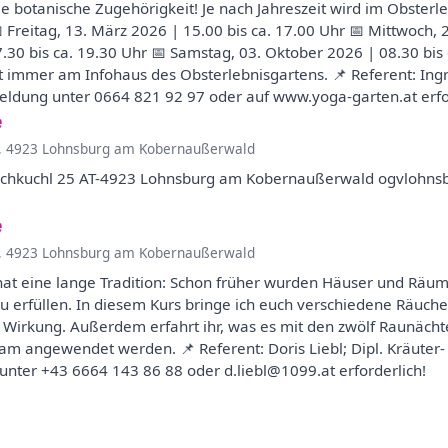
botanische Zugehörigkeit! Je nach Jahreszeit wird im Obster
Freitag, 13. März 2026 | 15.00 bis ca. 17.00 Uhr 📅 Mittwoch, 2
17.30 bis ca. 19.30 Uhr 📅 Samstag, 03. Oktober 2026 | 08.30 bi
t immer am Infohaus des Obsterlebnisgartens. 📌 Referent: Ing
meldung unter 0664 821 92 97 oder auf www.yoga-garten.at erfo
e
, 4923 Lohnsburg am Kobernaußerwald
ochkuchl 25 AT-4923 Lohnsburg am Kobernaußerwald ogvlohn
e
, 4923 Lohnsburg am Kobernaußerwald
t eine lange Tradition: Schon früher wurden Häuser und Räume
u erfüllen. In diesem Kurs bringe ich euch verschiedene Räuc
 Wirkung. Außerdem erfahrt ihr, was es mit den zwölf Raunächte
am angewendet werden. 📌 Referent: Doris Liebl; Dipl. Kräuter
unter +43 6664 143 86 88 oder d.liebl@1099.at erforderlich!