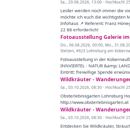
Sa., 29.08.2026, 13:00
·
Hochkuchl 2
Leider werden noch immer die vie
möchte ich euch die wichtigsten 
Infohaus 📌 Referent: Franz Höneg
22 88 erforderlich!
Fotoausstellung Galerie i
Do., 06.08.2026, 00:00
,
Mo., 31.08.2
Stelzen, 4923 Lohnsburg am Kobern
Fotoausstellung in der Kobernauß
INNVIERTEL - NATUR &amp; LANDSC
Eintritt: freiwillige Spende erwüns
Wildkräuter - Wanderunge
Sa., 03.10.2026, 08:30
·
Hochkuchl 2
Obsterlebnisgarten Lohnsburg H
http://www.obsterlebnisgarten.at
Wildkräuter - Wanderunge
Sa., 03.10.2026, 08:30
·
Hochkuchl 2
Entdecken Sie Wildkräuter, Strä