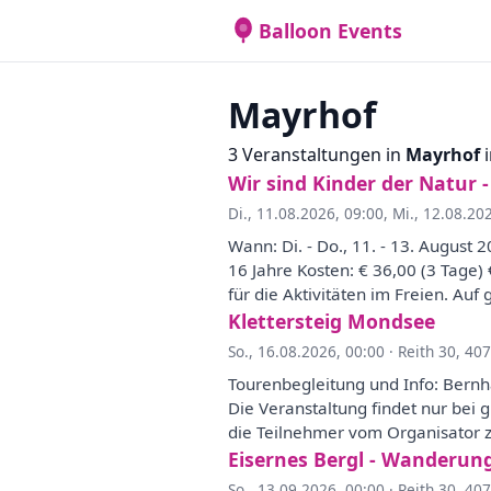
Balloon Events
Mayrhof
3 Veranstaltungen in
Mayrhof
i
Wir sind Kinder der Natur -
Di., 11.08.2026, 09:00
,
Mi., 12.08.20
Wann: Di. - Do., 11. - 13. August 2
16 Jahre Kosten: € 36,00 (3 Tage)
für die Aktivitäten im Freien. Au
Klettersteig Mondsee
So., 16.08.2026, 00:00
·
Reith 30, 40
Tourenbegleitung und Info: Bern
Die Veranstaltung findet nur bei 
die Teilnehmer vom Organisator ze
Eisernes Bergl - Wanderun
So., 13.09.2026, 00:00
·
Reith 30, 40