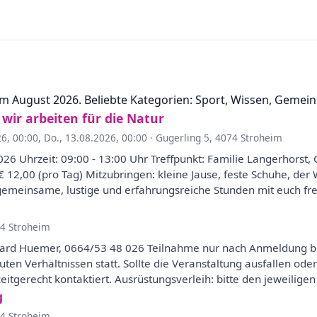
m August 2026. Beliebte Kategorien: Sport, Wissen, Gemein
 wir arbeiten für die Natur
26, 00:00
,
Do., 13.08.2026, 00:00
·
Gugerling 5, 4074 Stroheim
026 Uhrzeit: 09:00 - 13:00 Uhr Treffpunkt: Familie Langerhorst, G
 € 12,00 (pro Tag) Mitzubringen: kleine Jause, feste Schuhe, de
f gemeinsame, lustige und erfahrungsreiche Stunden mit euch fr
74 Stroheim
hard Huemer, 0664/53 48 026 Teilnahme nur nach Anmeldung be
guten Verhältnissen statt. Sollte die Veranstaltung ausfallen o
itgerecht kontaktiert. Ausrüstungsverleih: bitte den jeweiligen
g
74 Stroheim