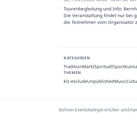
Tourenbegleitung und Info: Bern
Die Veranstaltung findet nur bei 
die Teilnehmer vom Organisator ze
KATEGORIEN
Tradition
Markt
Spirituell
Sport
Kulin
THEMEN
klz-exclude
Unpublished
Music
Cult
Balloon Events
Kategorien
Über uns
Imp