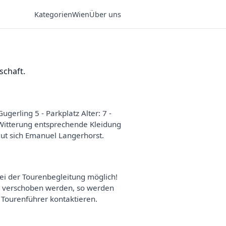
Kategorien
Wien
Über uns
schaft.
ugerling 5 - Parkplatz Alter: 7 -
r Witterung entsprechende Kleidung
eut sich Emanuel Langerhorst.
i der Tourenbegleitung möglich!
der verschoben werden, so werden
 Tourenführer kontaktieren.