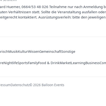
hard Huemer, 0664/53 48 026 Teilnahme nur nach Anmeldung be
guten Verhältnissen statt. Sollte die Veranstaltung ausfallen o
itgerecht kontaktiert. Ausrüstungsverleih: bitte den jeweiligen
arisch
Musik
Kultur
Wissen
Gemeinschaft
Sonstige
ure
Nightlife
Sports
Family
Food & Drink
Market
Learning
Business
Com
ressum
Datenschutz
© 2026 Balloon Events