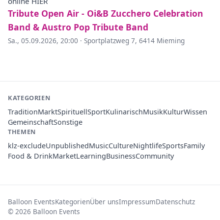
online HIER
Tribute Open Air - Oi&B Zucchero Celebration
Band & Austro Pop Tribute Band
Sa., 05.09.2026, 20:00
·
Sportplatzweg 7, 6414 Mieming
KATEGORIEN
Tradition
Markt
Spirituell
Sport
Kulinarisch
Musik
Kultur
Wissen
Gemeinschaft
Sonstige
THEMEN
klz-exclude
Unpublished
Music
Culture
Nightlife
Sports
Family
Food & Drink
Market
Learning
Business
Community
Balloon Events
Kategorien
Über uns
Impressum
Datenschutz
© 2026 Balloon Events