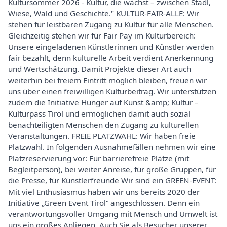
Kultursommer 2026 - Kultur, die wächst – zwischen Stadl,
Wiese, Wald und Geschichte." KULTUR-FAIR-ALLE: Wir
stehen für leistbaren Zugang zu Kultur für alle Menschen.
Gleichzeitig stehen wir für Fair Pay im Kulturbereich:
Unsere eingeladenen Künstlerinnen und Künstler werden
fair bezahlt, denn kulturelle Arbeit verdient Anerkennung
und Wertschätzung. Damit Projekte dieser Art auch
weiterhin bei freiem Eintritt möglich bleiben, freuen wir
uns über einen freiwilligen Kulturbeitrag. Wir unterstützen
zudem die Initiative Hunger auf Kunst &amp; Kultur –
Kulturpass Tirol und ermöglichen damit auch sozial
benachteiligten Menschen den Zugang zu kulturellen
Veranstaltungen. FREIE PLATZWAHL: Wir haben freie
Platzwahl. In folgenden Ausnahmefällen nehmen wir eine
Platzreservierung vor: Für barrierefreie Plätze (mit
Begleitperson), bei weiter Anreise, für große Gruppen, für
die Presse, für Künstlerfreunde Wir sind ein GREEN-EVENT:
Mit viel Enthusiasmus haben wir uns bereits 2020 der
Initiative „Green Event Tirol“ angeschlossen. Denn ein
verantwortungsvoller Umgang mit Mensch und Umwelt ist
uns ein großes Anliegen. Auch Sie als Besucher unserer