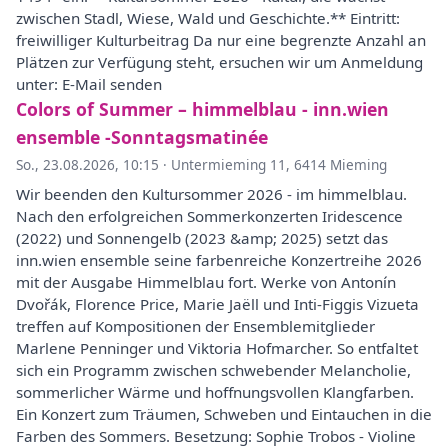
zwischen Stadl, Wiese, Wald und Geschichte.** Eintritt:
freiwilliger Kulturbeitrag Da nur eine begrenzte Anzahl an
Plätzen zur Verfügung steht, ersuchen wir um Anmeldung
unter: E-Mail senden
Colors of Summer – himmelblau - inn.wien
ensemble -Sonntagsmatinée
So., 23.08.2026, 10:15
·
Untermieming 11, 6414 Mieming
Wir beenden den Kultursommer 2026 - im himmelblau.
Nach den erfolgreichen Sommerkonzerten Iridescence
(2022) und Sonnengelb (2023 &amp; 2025) setzt das
inn.wien ensemble seine farbenreiche Konzertreihe 2026
mit der Ausgabe Himmelblau fort. Werke von Antonín
Dvořák, Florence Price, Marie Jaëll und Inti-Figgis Vizueta
treffen auf Kompositionen der Ensemblemitglieder
Marlene Penninger und Viktoria Hofmarcher. So entfaltet
sich ein Programm zwischen schwebender Melancholie,
sommerlicher Wärme und hoffnungsvollen Klangfarben.
Ein Konzert zum Träumen, Schweben und Eintauchen in die
Farben des Sommers. Besetzung: Sophie Trobos - Violine