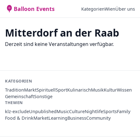
Balloon Events
Kategorien
Wien
Über uns
Mitterdorf an der Raab
Derzeit sind keine Veranstaltungen verfügbar.
KATEGORIEN
Tradition
Markt
Spirituell
Sport
Kulinarisch
Musik
Kultur
Wissen
Gemeinschaft
Sonstige
THEMEN
klz-exclude
Unpublished
Music
Culture
Nightlife
Sports
Family
Food & Drink
Market
Learning
Business
Community