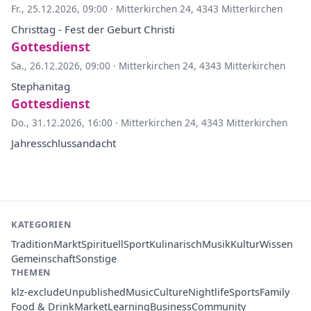
Fr., 25.12.2026, 09:00
·
Mitterkirchen 24, 4343 Mitterkirchen
Christtag - Fest der Geburt Christi
Gottesdienst
Sa., 26.12.2026, 09:00
·
Mitterkirchen 24, 4343 Mitterkirchen
Stephanitag
Gottesdienst
Do., 31.12.2026, 16:00
·
Mitterkirchen 24, 4343 Mitterkirchen
Jahresschlussandacht
KATEGORIEN
Tradition
Markt
Spirituell
Sport
Kulinarisch
Musik
Kultur
Wissen
Gemeinschaft
Sonstige
THEMEN
klz-exclude
Unpublished
Music
Culture
Nightlife
Sports
Family
Food & Drink
Market
Learning
Business
Community