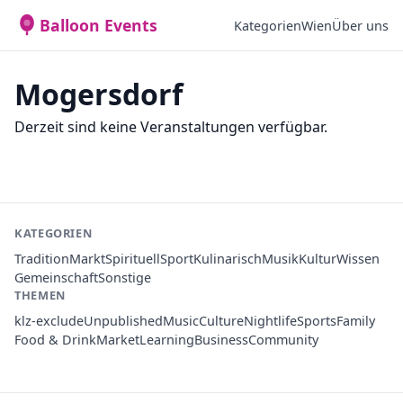
Balloon Events
Kategorien
Wien
Über uns
Mogersdorf
Derzeit sind keine Veranstaltungen verfügbar.
KATEGORIEN
Tradition
Markt
Spirituell
Sport
Kulinarisch
Musik
Kultur
Wissen
Gemeinschaft
Sonstige
THEMEN
klz-exclude
Unpublished
Music
Culture
Nightlife
Sports
Family
Food & Drink
Market
Learning
Business
Community