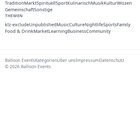
Tradition
Markt
Spirituell
Sport
Kulinarisch
Musik
Kultur
Wissen
Gemeinschaft
Sonstige
THEMEN
klz-exclude
Unpublished
Music
Culture
Nightlife
Sports
Family
Food & Drink
Market
Learning
Business
Community
Balloon Events
Kategorien
Über uns
Impressum
Datenschutz
© 2026 Balloon Events