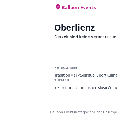
Balloon Events
Oberlienz
Derzeit sind keine Veranstaltun
KATEGORIEN
Tradition
Markt
Spirituell
Sport
Kulin
THEMEN
klz-exclude
Unpublished
Music
Cult
Balloon Events
Kategorien
Über uns
Imp