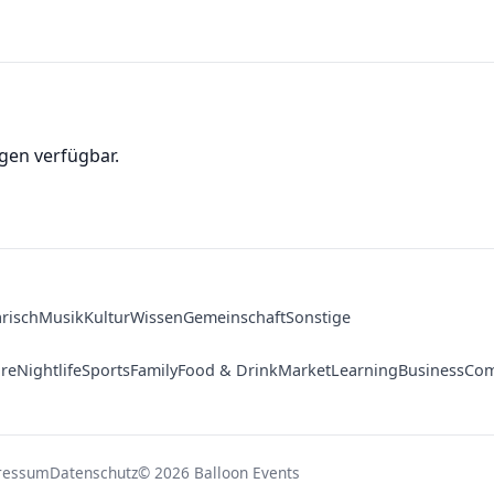
gen verfügbar.
arisch
Musik
Kultur
Wissen
Gemeinschaft
Sonstige
ure
Nightlife
Sports
Family
Food & Drink
Market
Learning
Business
Com
ressum
Datenschutz
© 2026 Balloon Events