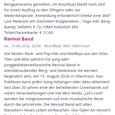
Bergpanorama genießen. Im Anschluss bleibt noch Zeit
für einen Ausflug zu den 5fingers oder zur
Welterbespirale. Anmeldung erforderlich! Erlebe eine 360°
Live Webcam am Dachstein Krippenstein... Yoga inkl. Berg-
&amp; Talfahrt: € 72,10Mit Natürlich 365
Ticket/Saisonkarte: € 27,60
Revival Band
Sa., 15.08.2026, 20:00
·
Strandbad, 4831 Obertraun
Die besten Rock- und Pop-Hits und Medleys aus den 60er,
70er und 80er Jahren! Für Jung oder
JunggebliebeneKlassische Revival Band in
atemberaubender Berg- und Seekulisse Sie werden
begeistert sein, am 15. August 2026 in Obertraun. Das
Publikum kann jeden Song mitsingen oder dazu abtanzen!
Seit über 20 Jahren eine der beliebtesten Coverbands auf
vielen Veranstaltungen und mit dem Motto „Let ́s rock“
werden Sie mitgenommen auf eine musikalische Reise
durch die Jahrzehnte. Die Revival Band will alten
Klassikern neues Leben einhauchen. Das Open Air Konzert