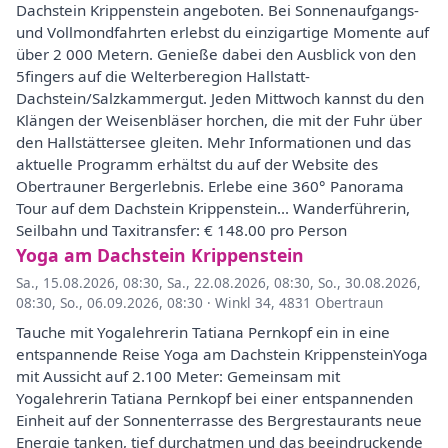
Dachstein Krippenstein angeboten. Bei Sonnenaufgangs-
und Vollmondfahrten erlebst du einzigartige Momente auf
über 2 000 Metern. Genieße dabei den Ausblick von den
5fingers auf die Welterberegion Hallstatt-
Dachstein/Salzkammergut. Jeden Mittwoch kannst du den
Klängen der Weisenbläser horchen, die mit der Fuhr über
den Hallstättersee gleiten. Mehr Informationen und das
aktuelle Programm erhältst du auf der Website des
Obertrauner Bergerlebnis. Erlebe eine 360° Panorama
Tour auf dem Dachstein Krippenstein... Wanderführerin,
Seilbahn und Taxitransfer: € 148.00 pro Person
Yoga am Dachstein Krippenstein
Sa., 15.08.2026, 08:30
,
Sa., 22.08.2026, 08:30
,
So., 30.08.2026,
08:30
,
So., 06.09.2026, 08:30
·
Winkl 34, 4831 Obertraun
Tauche mit Yogalehrerin Tatiana Pernkopf ein in eine
entspannende Reise Yoga am Dachstein KrippensteinYoga
mit Aussicht auf 2.100 Meter: Gemeinsam mit
Yogalehrerin Tatiana Pernkopf bei einer entspannenden
Einheit auf der Sonnenterrasse des Bergrestaurants neue
Energie tanken, tief durchatmen und das beeindruckende