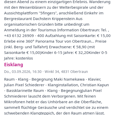
diesen Abend zu einem einzigartigen Erlebnis. Wanderung
mit den Weisenbläsern zu der Welterbespirale und der
Aussichtsplattform "5fingers", anschließend Einkehr im
Bergrestaurant Dachstein Krippenstein Aus
organisatorischen Gründen bitte unbedingt um
Anmeldung in der Tourismus Information Obertraun: Tel. ,
+43 6132 26909 - 400 Aufzahlung mit Saisonkarte: € 15,00
Erlebe eine 360° Panorama Tour von Obertraun... Preise
(inkl. Berg- und Talfahrt) Erwachsene: € 58,90 (mit
Saisonkarte € 15,00)Kinder 6-15 Jahre: € 32,20Kinder 0-5
Jahre: kostenlos
Eisklang
Do., 03.09.2026, 16:30
·
Winkl 34, 4831 Obertraun
Raum - Klang - Begegnung Maki Namekawa - Klavier,
Julian Pixel Schiederer - Klanginstallation, Christian Kapun
- Bassklarinette Raum - Klang - BegegnungJulian Pixel
Schmiederer lauscht dem Verborgenen. Mit feinen
Mikrofonen hebt er das Unhörbare an die Oberfläche,
sammelt flüchtige Geräusche und verdichtet sie zu einem
schwebenden Klangteppich, der den Raum atmen lässt.