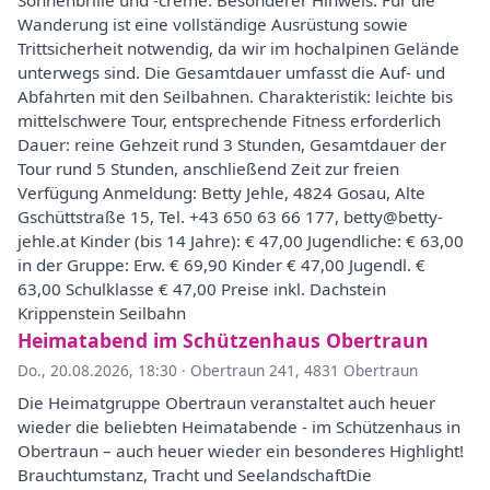
Sonnenbrille und -creme. Besonderer Hinweis: Für die
Wanderung ist eine vollständige Ausrüstung sowie
Trittsicherheit notwendig, da wir im hochalpinen Gelände
unterwegs sind. Die Gesamtdauer umfasst die Auf- und
Abfahrten mit den Seilbahnen. Charakteristik: leichte bis
mittelschwere Tour, entsprechende Fitness erforderlich
Dauer: reine Gehzeit rund 3 Stunden, Gesamtdauer der
Tour rund 5 Stunden, anschließend Zeit zur freien
Verfügung Anmeldung: Betty Jehle, 4824 Gosau, Alte
Gschüttstraße 15, Tel. +43 650 63 66 177, betty@betty-
jehle.at Kinder (bis 14 Jahre): € 47,00 Jugendliche: € 63,00
in der Gruppe: Erw. € 69,90 Kinder € 47,00 Jugendl. €
63,00 Schulklasse € 47,00 Preise inkl. Dachstein
Krippenstein Seilbahn
Heimatabend im Schützenhaus Obertraun
Do., 20.08.2026, 18:30
·
Obertraun 241, 4831 Obertraun
Die Heimatgruppe Obertraun veranstaltet auch heuer
wieder die beliebten Heimatabende - im Schützenhaus in
Obertraun – auch heuer wieder ein besonderes Highlight!
Brauchtumstanz, Tracht und SeelandschaftDie