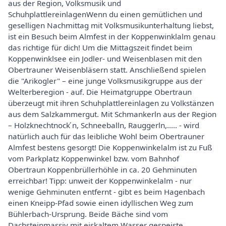
aus der Region, Volksmusik und
SchuhplattlereinlagenWenn du einen gemütlichen und
geselligen Nachmittag mit Volksmusikunterhaltung liebst,
ist ein Besuch beim Almfest in der Koppenwinklalm genau
das richtige für dich! Um die Mittagszeit findet beim
Koppenwinklsee ein Jodler- und Weisenblasen mit den
Obertrauner Weisenbläsern statt. Anschließend spielen
die "Arikogler" – eine junge Volksmusikgruppe aus der
Welterberegion - auf. Die Heimatgruppe Obertraun
überzeugt mit ihren Schuhplattlereinlagen zu Volkstänzen
aus dem Salzkammergut. Mit Schmankerln aus der Region
– Holzknechtnock ́n, Schneeballn, Rauggerln,..... - wird
natürlich auch für das leibliche Wohl beim Obertrauner
Almfest bestens gesorgt! Die Koppenwinkelalm ist zu Fuß
vom Parkplatz Koppenwinkel bzw. vom Bahnhof
Obertraun Koppenbrüllerhöhle in ca. 20 Gehminuten
erreichbar! Tipp: unweit der Koppenwinkelalm - nur
wenige Gehminuten entfernt - gibt es beim Hagenbach
einen Kneipp-Pfad sowie einen idyllischen Weg zum
Bühlerbach-Ursprung. Beide Bäche sind vom
Dachsteinmassiv mit eiskaltem Wasser gespeiste