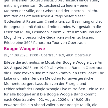
gemeinsamen Gottesdienst!Du bist herzlich eingeladen,
mit uns gemeinsam Gottesdienst zu feiern – einen
Moment der Stille, des Gebets und der inneren Einkehr.
Inmitten des oft hektischen Alltags bietet dieser
Gottesdienst Raum zum Innehalten, zur Besinnung und zur
Begegnung – mit Gott und miteinander. Wir gestalten die
Feier mit Musik, Lesungen, einem kurzen Impuls und der
Möglichkeit, persönliche Gedanken wirken zu lassen.
Erlebe eine 360° Panorama Tour von Obertraun...
Boogie Woogie Live
Di., 11.08.2026, 19:00
·
Obertraun 169, 4831 Obertraun
Erlebe die authentische Musik der Boogie Woogie Live Am
02. August 2026 um 19:00 Uhr wird die Band in Obertraun
die Bühne rocken und mit ihren kraftvollen Let's Shake The
Lake und mitreißenden Melodien für unvergessliche
Momente sorgen. Lass dich von der Energie und
Leidenschaft der Boogie Woogie Live mitreißen – ein Muss
für alle Boogie-Fans! Die Boogie Woogie Band kommt
nach Obertraun!Am 02. August 2026 um 19:00 Uhr
erwartet dich ein Abend voller purer Boogie-Musik, die