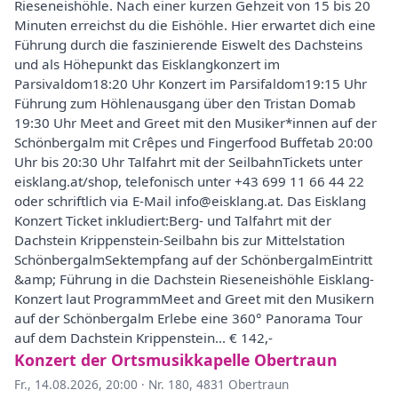
Rieseneishöhle. Nach einer kurzen Gehzeit von 15 bis 20
Minuten erreichst du die Eishöhle. Hier erwartet dich eine
Führung durch die faszinierende Eiswelt des Dachsteins
und als Höhepunkt das Eisklangkonzert im
Parsivaldom18:20 Uhr Konzert im Parsifaldom19:15 Uhr
Führung zum Höhlenausgang über den Tristan Domab
19:30 Uhr Meet and Greet mit den Musiker*innen auf der
Schönbergalm mit Crêpes und Fingerfood Buffetab 20:00
Uhr bis 20:30 Uhr Talfahrt mit der SeilbahnTickets unter
eisklang.at/shop, telefonisch unter +43 699 11 66 44 22
oder schriftlich via E-Mail info@eisklang.at. Das Eisklang
Konzert Ticket inkludiert:Berg- und Talfahrt mit der
Dachstein Krippenstein-Seilbahn bis zur Mittelstation
SchönbergalmSektempfang auf der SchönbergalmEintritt
&amp; Führung in die Dachstein Rieseneishöhle Eisklang-
Konzert laut ProgrammMeet and Greet mit den Musikern
auf der Schönbergalm Erlebe eine 360° Panorama Tour
auf dem Dachstein Krippenstein... € 142,-
Konzert der Ortsmusikkapelle Obertraun
Fr., 14.08.2026, 20:00
·
Nr. 180, 4831 Obertraun