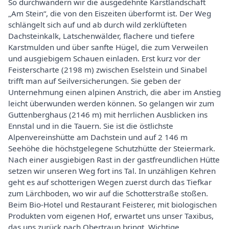
So durchwandern wir die ausgedehnte Karstlandschaft
„Am Stein“, die von den Eiszeiten überformt ist. Der Weg
schlängelt sich auf und ab durch wild zerklüfteten
Dachsteinkalk, Latschenwälder, flachere und tiefere
Karstmulden und über sanfte Hügel, die zum Verweilen
und ausgiebigem Schauen einladen. Erst kurz vor der
Feisterscharte (2198 m) zwischen Eselstein und Sinabel
trifft man auf Seilversicherungen. Sie geben der
Unternehmung einen alpinen Anstrich, die aber im Anstieg
leicht überwunden werden können. So gelangen wir zum
Guttenberghaus (2146 m) mit herrlichen Ausblicken ins
Ennstal und in die Tauern. Sie ist die östlichste
Alpenvereinshütte am Dachstein und auf 2 146 m
Seehöhe die höchstgelegene Schutzhütte der Steiermark.
Nach einer ausgiebigen Rast in der gastfreundlichen Hütte
setzen wir unseren Weg fort ins Tal. In unzähligen Kehren
geht es auf schotterigen Wegen zuerst durch das Tiefkar
zum Lärchboden, wo wir auf die Schotterstraße stoßen.
Beim Bio-Hotel und Restaurant Feisterer, mit biologischen
Produkten vom eigenen Hof, erwartet uns unser Taxibus,
das uns zurück nach Obertraun bringt. Wichtige