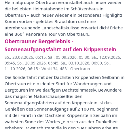
Heimatgruppe Obertraun veranstaltet auch heuer wieder
die beliebten Heimatabende im Schützenhaus in
Obertraun – auch heuer wieder ein besonderes Highlight!
Komm vorbei - gelebtes Brauchtum und eine
atemberaubende Landschaftskulisse erwartet dich! Erlebe
eine 360° Panorama Tour von Obertraun...
Obertrauner Bergerlebnis -
Sonnenaufgangsfahrt auf den Krippenstein
So., 23.08.2026, 05:15
,
Sa., 05.09.2026, 05:30
,
Sa., 12.09.2026,
05:45
,
So., 20.09.2026, 05:45
,
Sa., 03.10.2026, 06:00
,
So.,
11.10.2026, 06:15
·
Winkl 34, 4831 Obertraun
Die Sonderfahrt mit der Dachstein Krippenstein Seilbahn in
Obertraun ist ein idealer Start für Wanderungen und
Bergtouren im weitläufigen Dachsteinmassiv. Bewundere
das magische NaturschauspielBei den
Sonnenaufgangsfahrten auf den Krippenstein ist das
Genießen des Sonnenaufgangs auf 2 100 m, beginnend
mit der Fahrt in der Dachstein Krippenstein Seilbahn im
wahrsten Sinne des Wortes „ein sich aus der Dunkelheit
erheben“. Mystisch steht die in den 50er Jahren erbaute