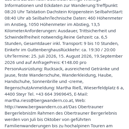
Informationen und Eckdaten zur Wanderung:Treffpunkt:
08:20 Uhr Talstation Dachstein Krippenstein SeilbahnStart:
08:40 Uhr ab SeilbahnTechnische Daten: 460 Höhenmeter
im Anstieg, 1050 Höhenmeter im Abstieg, 13,5
KilometerAnforderungen: Ausdauer, Trittsicherheit und
Schwindelfreiheit notwendig.Reine Gehzeit: ca. 6,5
Stunden, Gesamtdauer inkl. Transport: 9 bis 10 Stunden,
Einkehr im GuttenberghausRückkehr: ca. 19:30 / 20:00
UhrTermine: 25. Juli 2026, 15. August 2026, 19.September
2026 und auf AnfragePreis: €148.00 pro
PersonAusrüstung: Rucksack, ausreichend Getränke und
Jause, feste Wanderschuhe, Wanderkleidung, Haube,
Handschuhe, Sonnenbrille und -creme,
RegenschutzAnmeldung: Martha Rieß, Wieserfeldplatz 6 a,
4400 Steyr Tel. +43 664 3969645, E-Mail:
martha.riess@bergwandern.co.at, Web:
http://www.bergwandern.co.at/Das Obertrauner
BergerlebnisIm Rahmen des Obertrauner Bergerlebnis
werden von Juli bis Oktober von geführten
Familienwanderungen bis zu hochalpinen Touren am