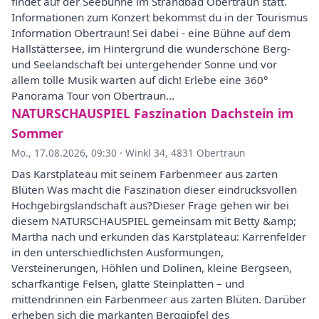
findet auf der Seebühne im Strandbad Obertraun statt.
Informationen zum Konzert bekommst du in der Tourismus
Information Obertraun! Sei dabei - eine Bühne auf dem
Hallstättersee, im Hintergrund die wunderschöne Berg-
und Seelandschaft bei untergehender Sonne und vor
allem tolle Musik warten auf dich! Erlebe eine 360°
Panorama Tour von Obertraun...
NATURSCHAUSPIEL Faszination Dachstein im
Sommer
Mo., 17.08.2026, 09:30
·
Winkl 34, 4831 Obertraun
Das Karstplateau mit seinem Farbenmeer aus zarten
Blüten Was macht die Faszination dieser eindrucksvollen
Hochgebirgslandschaft aus?Dieser Frage gehen wir bei
diesem NATURSCHAUSPIEL gemeinsam mit Betty &amp;
Martha nach und erkunden das Karstplateau: Karrenfelder
in den unterschiedlichsten Ausformungen,
Versteinerungen, Höhlen und Dolinen, kleine Bergseen,
scharfkantige Felsen, glatte Steinplatten – und
mittendrinnen ein Farbenmeer aus zarten Blüten. Darüber
erheben sich die markanten Berggipfel des