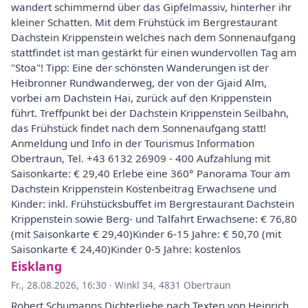
wandert schimmernd über das Gipfelmassiv, hinterher ihr
kleiner Schatten. Mit dem Frühstück im Bergrestaurant
Dachstein Krippenstein welches nach dem Sonnenaufgang
stattfindet ist man gestärkt für einen wundervollen Tag am
"Stoa"! Tipp: Eine der schönsten Wanderungen ist der
Heibronner Rundwanderweg, der von der Gjaid Alm,
vorbei am Dachstein Hai, zurück auf den Krippenstein
führt. Treffpunkt bei der Dachstein Krippenstein Seilbahn,
das Frühstück findet nach dem Sonnenaufgang statt!
Anmeldung und Info in der Tourismus Information
Obertraun, Tel. +43 6132 26909 - 400 Aufzahlung mit
Saisonkarte: € 29,40 Erlebe eine 360° Panorama Tour am
Dachstein Krippenstein Kostenbeitrag Erwachsene und
Kinder: inkl. Frühstücksbuffet im Bergrestaurant Dachstein
Krippenstein sowie Berg- und Talfahrt Erwachsene: € 76,80
(mit Saisonkarte € 29,40)Kinder 6-15 Jahre: € 50,70 (mit
Saisonkarte € 24,40)Kinder 0-5 Jahre: kostenlos
Eisklang
Fr., 28.08.2026, 16:30
·
Winkl 34, 4831 Obertraun
Robert Schumanns Dichterliebe nach Texten von Heinrich