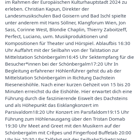
im Rahmen der Europäischen Kulturhauptstadt 2024 zu
erleben. Christian Kapun, Direkter der
Landesmusikschulen Bad Goisern und Bad Ischl spielte
unter anderem mit Hans Söllner, Klangforum Wien, Jon
Sass, Corinne West, Blondie Chaplin, Thierry Zaboitzeff,
Perfect, Luciano, uvm. Musikproduktionen und
Kompositionen für Theater und Hörspiel. Ablaufbis 16:30
Uhr Auffahrt mit der Seilbahn von der Talstation zur
Mittelstation Schönbergalm16:45 Uhr Sektempfang für die
Besucher*innen bei der Schönbergalm17:20 Uhr In
Begleitung erfahrener Höhlenführer gehst du ab der
Mittelstation Schönbergalm in Richtung Dachstein
Rieseneishöhle. Nach einer kurzen Gehzeit von 15 bis 20
Minuten erreichst du die Eishöhle. Hier erwartet dich eine
Führung durch die faszinierende Eiswelt des Dachsteins
und als Höhepunkt das Eisklangkonzert im
Parsivaldom18:20 Uhr Konzert im Parsifaldom19:15 Uhr
Führung zum Höhlenausgang über den Tristan Domab
19:30 Uhr Meet and Greet mit den Musikern auf der
Schönbergalm mit Crêpes und Fingerfood Buffetab 20:00
Uhr bis 20:30 Uhr Talfahrt mit der SeilbahnTicketsUnter