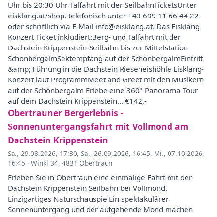
Uhr bis 20:30 Uhr Talfahrt mit der SeilbahnTicketsUnter
eisklang.at/shop, telefonisch unter +43 699 11 66 44 22
oder schriftlich via E-Mail info@eisklang.at. Das Eisklang
Konzert Ticket inkludiert:Berg- und Talfahrt mit der
Dachstein Krippenstein-Seilbahn bis zur Mittelstation
SchönbergalmSektempfang auf der SchönbergalmEintritt
&amp; Führung in die Dachstein Rieseneishöhle Eisklang-
Konzert laut ProgrammMeet and Greet mit den Musikern
auf der Schönbergalm Erlebe eine 360° Panorama Tour
auf dem Dachstein Krippenstein... €142,-
Obertrauner Bergerlebnis -
Sonnenuntergangsfahrt mit Vollmond am
Dachstein Krippenstein
Sa., 29.08.2026, 17:30
,
Sa., 26.09.2026, 16:45
,
Mi., 07.10.2026,
16:45
·
Winkl 34, 4831 Obertraun
Erleben Sie in Obertraun eine einmalige Fahrt mit der
Dachstein Krippenstein Seilbahn bei Vollmond.
Einzigartiges NaturschauspielEin spektakulärer
Sonnenuntergang und der aufgehende Mond machen