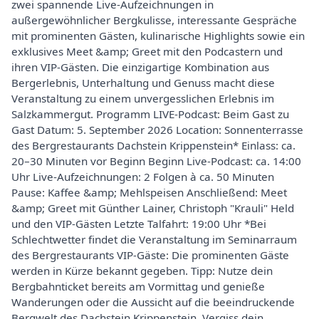
zwei spannende Live-Aufzeichnungen in
außergewöhnlicher Bergkulisse, interessante Gespräche
mit prominenten Gästen, kulinarische Highlights sowie ein
exklusives Meet &amp; Greet mit den Podcastern und
ihren VIP-Gästen. Die einzigartige Kombination aus
Bergerlebnis, Unterhaltung und Genuss macht diese
Veranstaltung zu einem unvergesslichen Erlebnis im
Salzkammergut. Programm LIVE-Podcast: Beim Gast zu
Gast Datum: 5. September 2026 Location: Sonnenterrasse
des Bergrestaurants Dachstein Krippenstein* Einlass: ca.
20–30 Minuten vor Beginn Beginn Live-Podcast: ca. 14:00
Uhr Live-Aufzeichnungen: 2 Folgen à ca. 50 Minuten
Pause: Kaffee &amp; Mehlspeisen Anschließend: Meet
&amp; Greet mit Günther Lainer, Christoph "Krauli" Held
und den VIP-Gästen Letzte Talfahrt: 19:00 Uhr *Bei
Schlechtwetter findet die Veranstaltung im Seminarraum
des Bergrestaurants VIP-Gäste: Die prominenten Gäste
werden in Kürze bekannt gegeben. Tipp: Nutze dein
Bergbahnticket bereits am Vormittag und genieße
Wanderungen oder die Aussicht auf die beeindruckende
Bergwelt des Dachstein Krippenstein. Vergiss dein