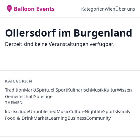
Balloon Events
Kategorien
Wien
Über uns
Ollersdorf im Burgenland
Derzeit sind keine Veranstaltungen verfügbar.
KATEGORIEN
Tradition
Markt
Spirituell
Sport
Kulinarisch
Musik
Kultur
Wissen
Gemeinschaft
Sonstige
THEMEN
klz-exclude
Unpublished
Music
Culture
Nightlife
Sports
Family
Food & Drink
Market
Learning
Business
Community