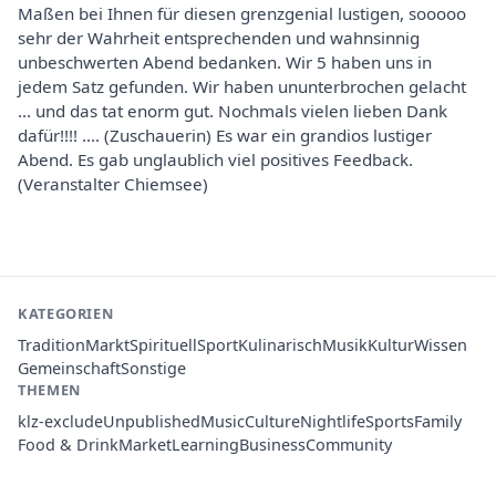
Maßen bei Ihnen für diesen grenzgenial lustigen, sooooo
sehr der Wahrheit entsprechenden und wahnsinnig
unbeschwerten Abend bedanken. Wir 5 haben uns in
jedem Satz gefunden. Wir haben ununterbrochen gelacht
... und das tat enorm gut. Nochmals vielen lieben Dank
dafür!!!! .... (Zuschauerin) Es war ein grandios lustiger
Abend. Es gab unglaublich viel positives Feedback.
(Veranstalter Chiemsee)
KATEGORIEN
Tradition
Markt
Spirituell
Sport
Kulinarisch
Musik
Kultur
Wissen
Gemeinschaft
Sonstige
THEMEN
klz-exclude
Unpublished
Music
Culture
Nightlife
Sports
Family
Food & Drink
Market
Learning
Business
Community