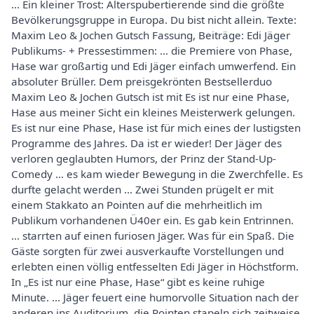
... Ein kleiner Trost: Alterspubertierende sind die größte
Bevölkerungsgruppe in Europa. Du bist nicht allein. Texte:
Maxim Leo & Jochen Gutsch Fassung, Beiträge: Edi Jäger
Publikums- + Pressestimmen: … die Premiere von Phase,
Hase war großartig und Edi Jäger einfach umwerfend. Ein
absoluter Brüller. Dem preisgekrönten Bestsellerduo
Maxim Leo & Jochen Gutsch ist mit Es ist nur eine Phase,
Hase aus meiner Sicht ein kleines Meisterwerk gelungen.
Es ist nur eine Phase, Hase ist für mich eines der lustigsten
Programme des Jahres. Da ist er wieder! Der Jäger des
verloren geglaubten Humors, der Prinz der Stand-Up-
Comedy … es kam wieder Bewegung in die Zwerchfelle. Es
durfte gelacht werden … Zwei Stunden prügelt er mit
einem Stakkato an Pointen auf die mehrheitlich im
Publikum vorhandenen Ü40er ein. Es gab kein Entrinnen.
… starrten auf einen furiosen Jäger. Was für ein Spaß. Die
Gäste sorgten für zwei ausverkaufte Vorstellungen und
erlebten einen völlig entfesselten Edi Jäger in Höchstform.
In „Es ist nur eine Phase, Hase“ gibt es keine ruhige
Minute. … Jäger feuert eine humorvolle Situation nach der
anderen ins Auditorium, die Pointen stapeln sich zeitweise