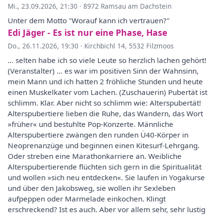
Mi., 23.09.2026, 21:30
·
8972 Ramsau am Dachstein
Unter dem Motto "Worauf kann ich vertrauen?"
Edi Jäger - Es ist nur eine Phase, Hase
Do., 26.11.2026, 19:30
·
Kirchbichl 14, 5532 Filzmoos
… selten habe ich so viele Leute so herzlich lachen gehört!
(Veranstalter) … es war im positiven Sinn der Wahnsinn,
mein Mann und ich hatten 2 fröhliche Stunden und heute
einen Muskelkater vom Lachen. (Zuschauerin) Pubertät ist
schlimm. Klar. Aber nicht so schlimm wie: Alterspubertät!
Alterspubertiere lieben die Ruhe, das Wandern, das Wort
»früher« und bestuhlte Pop-Konzerte. Männliche
Alterspubertiere zwängen den runden Ü40-Körper in
Neoprenanzüge und beginnen einen Kitesurf-Lehrgang.
Oder streben eine Marathonkarriere an. Weibliche
Alterspubertierende flüchten sich gern in die Spiritualität
und wollen »sich neu entdecken«. Sie laufen in Yogakurse
und über den Jakobsweg, sie wollen ihr Sexleben
aufpeppen oder Marmelade einkochen. Klingt
erschreckend? Ist es auch. Aber vor allem sehr, sehr lustig