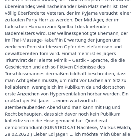
übereinander, weil nacheinander kein Platz mehr ist. Der
völlig überforderte Veteran, der im Pyjama versucht, einer
zu lauten Party Herr zu werden. Der Mid Ager, der im
türkischen Hamam zum Spielball des knetenden
Bademeisters wird. Der wellnessgenötigte Ehemann, der
im Thai-Massage-Kabuff in Erwartung der jungen und
zierlichen Pom stattdessen Opfer des elefantösen und
gewaltbereiten Tom wird. Einmal mehr ist es Jägers
Triumvirat der Talente Mimik – Gestik – Sprache, die die
Geschichten und ach so fiktiven Erlebnisse des
Torschlussmannes dermaßen bildhaft beschreiben, dass
man Acht geben musste, um nicht vor Lachen am Sitz zu
kollabieren, wenngleich im Publikum da und dort schon
erste Anzeichen von Hyperventilation hörbar wurden. Ein
großartiger Edi Jäger … einen wortwörtlich
atemberaubenden Abend und man kann mit Fug und
Recht behaupten, dass sich davor noch kein Publikum
kollektiv so in die Hose gemacht hat. Quod erat
demonstrandum! (KUNSTBOX.AT Nachlese, Markus Walch,
28.02.2022 ) Lieber Edi Jäger! … ich möchte mich über alle