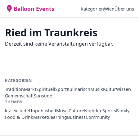
Balloon Events
Kategorien
Wien
Über uns
Ried im Traunkreis
Derzeit sind keine Veranstaltungen verfügbar.
KATEGORIEN
Tradition
Markt
Spirituell
Sport
Kulinarisch
Musik
Kultur
Wissen
Gemeinschaft
Sonstige
THEMEN
klz-exclude
Unpublished
Music
Culture
Nightlife
Sports
Family
Food & Drink
Market
Learning
Business
Community