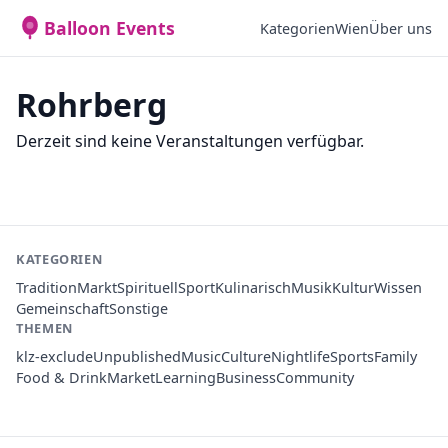
Balloon Events
Kategorien
Wien
Über uns
Rohrberg
Derzeit sind keine Veranstaltungen verfügbar.
KATEGORIEN
Tradition
Markt
Spirituell
Sport
Kulinarisch
Musik
Kultur
Wissen
Gemeinschaft
Sonstige
THEMEN
klz-exclude
Unpublished
Music
Culture
Nightlife
Sports
Family
Food & Drink
Market
Learning
Business
Community