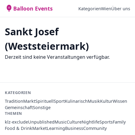
Balloon Events
Kategorien
Wien
Über uns
Sankt Josef
(Weststeiermark)
Derzeit sind keine Veranstaltungen verfügbar.
KATEGORIEN
Tradition
Markt
Spirituell
Sport
Kulinarisch
Musik
Kultur
Wissen
Gemeinschaft
Sonstige
THEMEN
klz-exclude
Unpublished
Music
Culture
Nightlife
Sports
Family
Food & Drink
Market
Learning
Business
Community