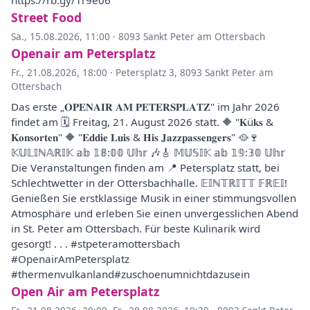
https://rb.gy/1r9e06
Street Food
Sa., 15.08.2026, 11:00
·
8093 Sankt Peter am Ottersbach
Openair am Petersplatz
Fr., 21.08.2026, 18:00
·
Petersplatz 3, 8093 Sankt Peter am
Ottersbach
Das erste „𝐎𝐏𝐄𝐍𝐀𝐈𝐑 𝐀𝐌 𝐏𝐄𝐓𝐄𝐑𝐒𝐏𝐋𝐀𝐓𝐙" im Jahr 2026
findet am 🗓️ Freitag, 21. August 2026 statt. 🔶 "𝐊ü𝐤𝐬 &
𝐊𝐨𝐧𝐬𝐨𝐫𝐭𝐞𝐧" 🔶 "𝐄𝐝𝐝𝐢𝐞 𝐋𝐮𝐢𝐬 & 𝐇𝐢𝐬 𝐉𝐚𝐳𝐳𝐩𝐚𝐬𝐬𝐞𝐧𝐠𝐞𝐫𝐬" 🥘🍷
𝕂𝕌𝕃𝕀ℕ𝔸ℝ𝕀𝕂 𝕒𝕓 𝟙𝟠:𝟘𝟘 𝕌𝕙𝕣 🎶🎸 𝕄𝕌𝕊𝕀𝕂 𝕒𝕓 𝟙𝟡:𝟛𝟘 𝕌𝕙𝕣
Die Veranstaltungen finden am 📍 Petersplatz statt, bei
Schlechtwetter in der Ottersbachhalle. 𝔼𝕀ℕ𝕋ℝ𝕀𝕋𝕋 𝔽ℝ𝔼𝕀!
Genießen Sie erstklassige Musik in einer stimmungsvollen
Atmosphäre und erleben Sie einen unvergesslichen Abend
in St. Peter am Ottersbach. Für beste Kulinarik wird
gesorgt! . . . #stpeteramottersbach
#OpenairAmPetersplatz
#thermenvulkanland#zuschoenumnichtdazusein
Open Air am Petersplatz