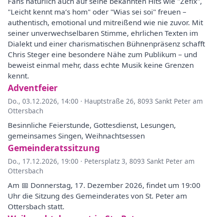
Fans natürlich auch auf seine bekannten Hits wie "Zefix",
"Leicht kennt ma’s hom" oder "Wias sei soi" freuen –
authentisch, emotional und mitreißend wie nie zuvor. Mit
seiner unverwechselbaren Stimme, ehrlichen Texten im
Dialekt und einer charismatischen Bühnenpräsenz schafft
Chris Steger eine besondere Nähe zum Publikum – und
beweist einmal mehr, dass echte Musik keine Grenzen
kennt.
Adventfeier
Do., 03.12.2026, 14:00
·
Hauptstraße 26, 8093 Sankt Peter am
Ottersbach
Besinnliche Feierstunde, Gottesdienst, Lesungen,
gemeinsames Singen, Weihnachtsessen
Gemeinderatssitzung
Do., 17.12.2026, 19:00
·
Petersplatz 3, 8093 Sankt Peter am
Ottersbach
Am 📅 Donnerstag, 17. Dezember 2026, findet um 19:00
Uhr die Sitzung des Gemeinderates von St. Peter am
Ottersbach statt.