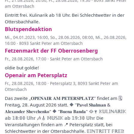
Fr., 21.08.2026, 20:00
,
Fr., 28.08.2026, 19:30
·
8093 Sankt Peter
am Ottersbach
Eintritt frei. Kulinarik ab 18 Uhr. Bei Schlechtwetter in der
Ottersbachhalle.
Blutspendeaktion
Mi., 04.01.2023, 16:00
,
So., 28.06.2026, 08:00
,
Mi., 26.08.2026,
16:00
·
8093 Sankt Peter am Ottersbach
Fetzenmarkt der FF Oberrosenberg
Fr., 28.08.2026, 17:00
·
Sankt Peter am Ottersbach
oldie but goldie!
Openair am Petersplatz
Fr., 28.08.2026, 18:00
·
Petersplatz 3, 8093 Sankt Peter am
Ottersbach
Das zweite „𝐎𝐏𝐄𝐍𝐀𝐈𝐑 𝐀𝐌 𝐏𝐄𝐓𝐄𝐑𝐒𝐏𝐋𝐀𝐓𝐙" findet am 🗓️
Freitag, 28. August 2026 statt. 🔶 "𝐏𝐚𝐯𝐞𝐥 𝐒𝐡𝐚𝐥𝐦𝐚𝐧 &
𝐀𝐥𝐞𝐱𝐚𝐧𝐝𝐞𝐫 𝐒𝐡𝐞𝐯𝐜𝐡𝐞𝐧𝐤𝐨" 🔶 "𝐁𝐮𝐞𝐧𝐚 𝐁𝐚𝐧𝐝𝐚" 🥘🍷 𝕂𝕌𝕃𝕀ℕ𝔸ℝ𝕀𝕂
𝕒𝕓 𝟙𝟠:𝟘𝟘 𝕌𝕙𝕣 🎶🎸 𝕄𝕌𝕊𝕀𝕂 𝕒𝕓 𝟙𝟡:𝟛𝟘 𝕌𝕙𝕣 Die
Veranstaltungen finden am 📍 Petersplatz statt, bei
Schlechtwetter in der Ottersbachhalle. 𝔼𝕀ℕ𝕋ℝ𝕀𝕋𝕋 𝔽ℝ𝔼𝕀!