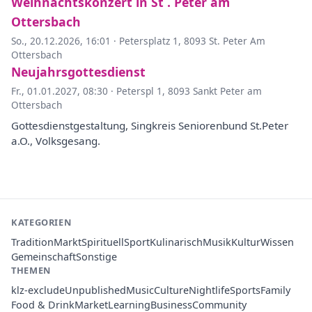
Weihnachtskonzert in St . Peter am
Ottersbach
So., 20.12.2026, 16:01
·
Petersplatz 1, 8093 St. Peter Am
Ottersbach
Neujahrsgottesdienst
Fr., 01.01.2027, 08:30
·
Peterspl 1, 8093 Sankt Peter am
Ottersbach
Gottesdienstgestaltung, Singkreis Seniorenbund St.Peter
a.O., Volksgesang.
KATEGORIEN
Tradition
Markt
Spirituell
Sport
Kulinarisch
Musik
Kultur
Wissen
Gemeinschaft
Sonstige
THEMEN
klz-exclude
Unpublished
Music
Culture
Nightlife
Sports
Family
Food & Drink
Market
Learning
Business
Community