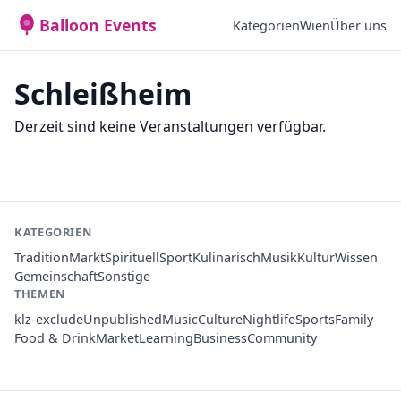
Balloon Events
Kategorien
Wien
Über uns
Schleißheim
Derzeit sind keine Veranstaltungen verfügbar.
KATEGORIEN
Tradition
Markt
Spirituell
Sport
Kulinarisch
Musik
Kultur
Wissen
Gemeinschaft
Sonstige
THEMEN
klz-exclude
Unpublished
Music
Culture
Nightlife
Sports
Family
Food & Drink
Market
Learning
Business
Community