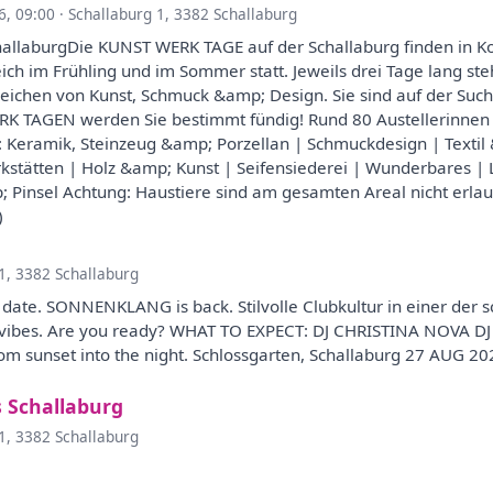
6, 09:00
·
Schallaburg 1, 3382 Schallaburg
allaburgDie KUNST WERK TAGE auf der Schallaburg finden in Ko
ch im Frühling und im Sommer statt. Jeweils drei Tage lang ste
 Zeichen von Kunst, Schmuck &amp; Design. Sie sind auf der Suc
K TAGEN werden Sie bestimmt fündig! Rund 80 Austellerinnen u
 Keramik, Steinzeug &amp; Porzellan | Schmuckdesign | Textil
stätten | Holz &amp; Kunst | Seifensiederei | Wunderbares | 
 Pinsel Achtung: Haustiere sind am gesamten Areal nicht erla
)
1, 3382 Schallaburg
te. SONNENKLANG is back. Stilvolle Clubkultur in einer der s
za vibes. Are you ready? WHAT TO EXPECT: DJ CHRISTINA NOVA 
om sunset into the night. Schlossgarten, Schallaburg 27 AUG 
 Schallaburg
1, 3382 Schallaburg