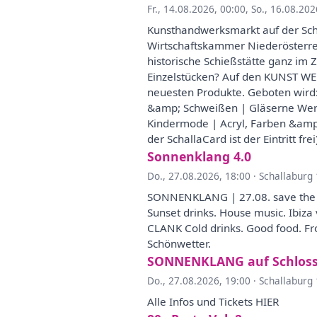
Fr., 14.08.2026, 00:00
,
So., 16.08.202
Kunsthandwerksmarkt auf der Sch
Wirtschaftskammer Niederösterrei
historische Schießstätte ganz im
Einzelstücken? Auf den KUNST WER
neuesten Produkte. Geboten wird:
&amp; Schweißen | Gläserne Werk
Kindermode | Acryl, Farben &amp;
der SchallaCard ist der Eintritt frei
Sonnenklang 4.0
Do., 27.08.2026, 18:00
·
Schallaburg 
SONNENKLANG | 27.08. save the da
Sunset drinks. House music. Ibi
CLANK Cold drinks. Good food. Fr
Schönwetter.
SONNENKLANG auf Schloss
Do., 27.08.2026, 19:00
·
Schallaburg 
Alle Infos und Tickets HIER