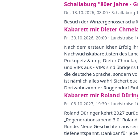
Schallaburg "80er Jahre - 
Di., 13.10.2026, 08:00
·
Schallaburg 
Besuch der Winzergenossenschaf
Kabarett mit Dieter Chmela
Fr., 30.10.2026, 20:00
·
Landstraße 1
Nach dem erstaunlichen Erfolg ihre
Nachwuchskabarettisten des Lande
Prokopetz &amp; Dieter Chmelar, 
und VIPs aus - VIPs sind übrigens
die deutsche Sprache, sondern vo
ist nämlich alles wahr! Sichert eu
Dorfwohnzimmer Roggendorf Einlas
Kabarett mit Roland Dürin
Fr., 08.10.2027, 19:30
·
Landstraße 1
Roland Düringer kehrt 2027 zurü
„Regenerationsabend 3.0“ Roland
Runde. Neue Geschichten aus sei
tiefenentspannt. Dankbar für je