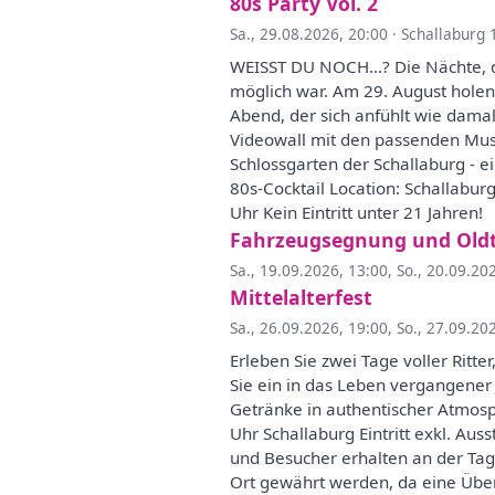
80s Party Vol. 2
Sa., 29.08.2026, 20:00
·
Schallaburg 
WEISST DU NOCH…? Die Nächte, die 
möglich war. Am 29. August holen 
Abend, der sich anfühlt wie damals
Videowall mit den passenden Musik
Schlossgarten der Schallaburg - 
80s-Cocktail Location: Schallabur
Uhr Kein Eintritt unter 21 Jahren!
Fahrzeugsegnung und Oldt
Sa., 19.09.2026, 13:00
,
So., 20.09.20
Mittelalterfest
Sa., 26.09.2026, 19:00
,
So., 27.09.20
Erleben Sie zwei Tage voller Ritt
Sie ein in das Leben vergangene
Getränke in authentischer Atmosp
Uhr Schallaburg Eintritt exkl. Aus
und Besucher erhalten an der Tag
Ort gewährt werden, da eine Über