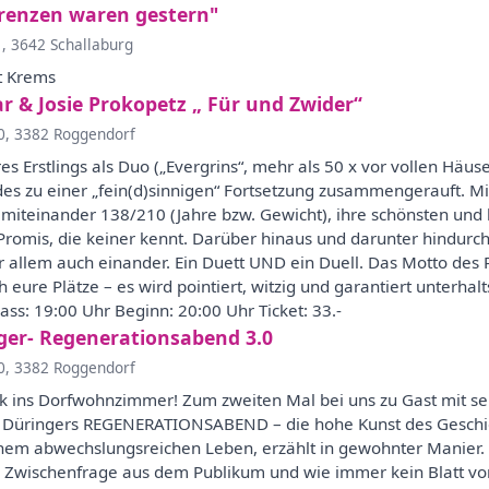
Grenzen waren gestern"
1, 3642 Schallaburg
t Krems
r & Josie Prokopetz „ Für und Zwider“
0, 3382 Roggendorf
s Erstlings als Duo („Evergrins“, mehr als 50 x vor vollen Häuse
s zu einer „fein(d)sinnigen“ Fortsetzung zusammengerauft. Mi
miteinander 138/210 (Jahre bzw. Gewicht), ihre schönsten und
 Promis, die keiner kennt. Darüber hinaus und darunter hindurch
r allem auch einander. Ein Duett UND ein Duell. Das Motto des 
ch eure Plätze – es wird pointiert, witzig und garantiert unterha
s: 19:00 Uhr Beginn: 20:00 Uhr Ticket: 33.-
ger- Regenerationsabend 3.0
0, 3382 Roggendorf
ck ins Dorfwohnzimmer! Zum zweiten Mal bei uns zu Gast mit
 Düringers REGENERATIONSABEND – die hohe Kunst des Geschicht
nem abwechslungsreichen Leben, erzählt in gewohnter Manier. 
de Zwischenfrage aus dem Publikum und wie immer kein Blatt v