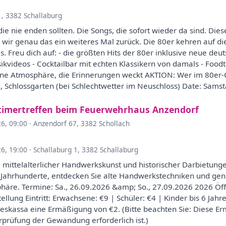
1, 3382 Schallaburg
nie enden sollten. Die Songs, die sofort wieder da sind. Diese
wir genau das ein weiteres Mal zurück. Die 80er kehren auf die
. Freu dich auf: - die größten Hits der 80er inklusive neue deu
videos - Cocktailbar mit echten Klassikern von damals - Foodtr
eine Atmosphäre, die Erinnerungen weckt AKTION: Wer im 80er-O
g, Schlossgarten (bei Schlechtwetter im Neuschloss) Date: Samst
imertreffen beim Feuerwehrhaus Anzendorf
26, 09:00
·
Anzendorf 67, 3382 Schollach
26, 19:00
·
Schallaburg 1, 3382 Schallaburg
er, mittelalterlicher Handwerkskunst und historischer Darbietun
r Jahrhunderte, entdecken Sie alte Handwerkstechniken und ge
häre. Termine: Sa., 26.09.2026 &amp; So., 27.09.2026 2026 Öff
stellung Eintritt: Erwachsene: €9 | Schüler: €4 | Kinder bis 6 Ja
eskassa eine Ermäßigung von €2. (Bitte beachten Sie: Diese Er
prüfung der Gewandung erforderlich ist.)