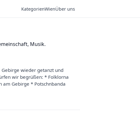
Kategorien
Wien
Über uns
emeinschaft, Musik.
 Gebirge wieder getanzt und
rfen wir begrüßen: * Folklorna
en am Gebirge * Potschnbanda