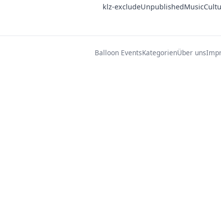
klz-exclude
Unpublished
Music
Cult
Balloon Events
Kategorien
Über uns
Imp