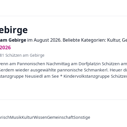
ebirge
 am Gebirge
im August 2026. Beliebte Kategorien: Kultur, G
2026
081 Schützen am Gebirge
wenn am Pannonischen Nachmittag am Dorfplatzin Schützen am
ußerdem wieder ausgewählte pannonische Schmankerl. Heuer dü
kstanzgruppe Neusiedl am See * Kindervolkstanzgruppe Schütz
arisch
Musik
Kultur
Wissen
Gemeinschaft
Sonstige