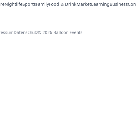
ure
Nightlife
Sports
Family
Food & Drink
Market
Learning
Business
Com
ressum
Datenschutz
© 2026 Balloon Events