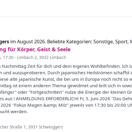
gers
im August 2026. Beliebte Kategorien: Sonstige, Sport, 
für Körper, Geist & Seele
6, 17:30
·
Limbach 2, 3932 Limbach
Nachmittag Zeit für dich und dein eigenes Wohlbefinden. Ich l
n und auszuprobieren. Durch japanisches Heilströmen schaffst
ese alte japanische Kunst, die bei uns in Europa noch nicht so we
ittag ist einem anderen Thema gewidmet und teilt sich in sowo
Anfänger" oder "Fortgeschritten" nutze die Energie der kleinen 
 es aus ! ANMELDUNG ERFORDERLICH! Fr, 5. Juni 2026 "Das Geheim
 2026 "Fokus Magen &amp; Milz" jeweils von 17:30 bis 20:00 Uhr. 
bucht werden.
cher Straße 1, 3931 Schweiggers