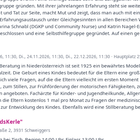
ruppe gründen. Mit ihrer jahrelangen Erfahrung steht sie weit
t und Tat zur Seite, macht Mut und zeigt, dass man auch mit e
Erfahrungsaustausch unter Gleichgesinnten in allen Bereichen 
harina Schnabl (DGKP und Community Nurse) und Katrin Nagel-E
schlossen und eine Selbsthilfegruppe gegründet. Auf einen g
26, 11:30
,
Di., 24.11.2026, 11:30
,
Di., 22.12.2026, 11:30
·
Hauptplatz 2
-Beratung in Niederösterreich ist seit 1925 ein bewährtes Mode
ulzeit. Die Geburt eines Kindes bedeutet für die Eltern eine gr
ich viele Fragen, auf die die Eltern vielleicht im ersten Moment
 zum Stillen, zur Frühförderung der motorischen Fähigkeiten, z
 angeboten. Fachärzte für Kinder- und Jugendheilkunde, Allge
die Eltern kostenlos 1 mal pro Monat zu Fragen der medizinisc
ur Entwicklung des Kindes. Ebenfalls wird eine Stillberatung b
dsKerle"
aße 2, 3931 Schweiggers
bei Tisch. Beginn 14:00 Uhr, Einlass 13:00 Uhr