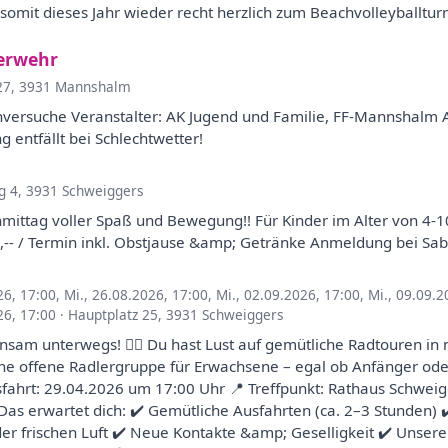
somit dieses Jahr wieder recht herzlich zum Beachvolleyballtu
uerwehr
7, 3931 Mannshalm
chversuche Veranstalter: AK Jugend und Familie, FF-Mannshalm
 entfällt bei Schlechtwetter!
g 4, 3931 Schweiggers
hmittag voller Spaß und Bewegung!! Für Kinder im Alter von 4-1
5,-- / Termin inkl. Obstjause &amp; Getränke Anmeldung bei Sa
26, 17:00
,
Mi., 26.08.2026, 17:00
,
Mi., 02.09.2026, 17:00
,
Mi., 09.09.2
26, 17:00
·
Hauptplatz 25, 3931 Schweiggers
insam unterwegs! 🚴‍♂️ Du hast Lust auf gemütliche Radtouren in
ine offene Radlergruppe für Erwachsene – egal ob Anfänger oder 
sfahrt: 29.04.2026 um 17:00 Uhr 📍 Treffpunkt: Rathaus Schwei
s erwartet dich: ✔️ Gemütliche Ausfahrten (ca. 2–3 Stunden) ✔
er frischen Luft ✔️ Neue Kontakte &amp; Geselligkeit ✔️ Unse