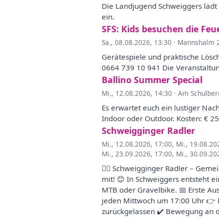
Die Landjugend Schweiggers lädt 
ein.
SFS: Kids besuchen die Fe
Sa., 08.08.2026, 13:30
·
Mannshalm 2
Gerätespiele und praktische Lös
0664 739 10 941 Die Veranstaltung
Ballino Summer Special
Mi., 12.08.2026, 14:30
·
Am Schulber
Es erwartet euch ein lustiger Nac
Indoor oder Outdoor. Kosten: € 2
Schweigginger Radler
Mi., 12.08.2026, 17:00
,
Mi., 19.08.20
Mi., 23.09.2026, 17:00
,
Mi., 30.09.20
🚴‍♀️ Schweigginger Radler – Geme
mit! 😊 In Schweiggers entsteht e
MTB oder Gravelbike. 📅 Erste Au
jeden Mittwoch um 17:00 Uhr 👉 Da
zurückgelassen ✔️ Bewegung an d