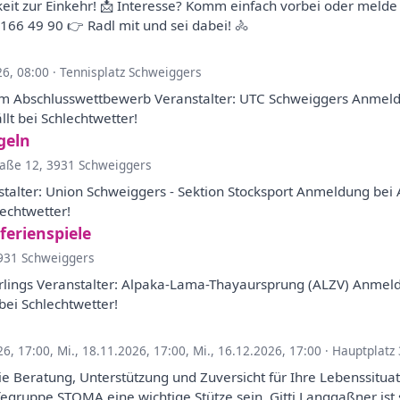
eit zur Einkehr! 📩 Interesse? Komm einfach vorbei oder melde 
166 49 90 👉 Radl mit und sei dabei! 🚴
26, 08:00
·
Tennisplatz Schweiggers
nem Abschlusswettbewerb Veranstalter: UTC Schweiggers Anmeldu
lt bei Schlechtwetter!
geln
raße 12, 3931 Schweiggers
anstalter: Union Schweiggers - Sektion Stocksport Anmeldung be
lechtwetter!
ferienspiele
3931 Schweiggers
erlings Veranstalter: Alpaka-Lama-Thayaursprung (ALZV) Anmel
bei Schlechtwetter!
26, 17:00
,
Mi., 18.11.2026, 17:00
,
Mi., 16.12.2026, 17:00
·
Hauptplatz
ie Beratung, Unterstützung und Zuversicht für Ihre Lebenssituat
fegruppe STOMA eine wichtige Stütze sein. Gitti Langgaßner ist