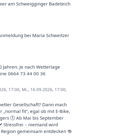
rnier am Schweigginger Badeteich
 Anmeldung bei Maria Schweitzer
0 Jahren. Je nach Wetterlage
bine 0664 73 44 00 36
026, 17:00
,
Mi., 16.09.2026, 17:00
,
 netter Gesellschaft? Dann mach
„normal fit“, egal ob mit E-Bike,
ggers 🕔 Ab Mai bis September
️ Stressfrei – niemand wird
re Region gemeinsam entdecken 🍻