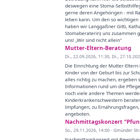
deswegen eine Stoma-Selbsthilfeg
gerne deren Angehörigen - mit Ra
leben kann. Um den so wichtigen 
haben wir Langgaßner Gitti, Kat
Stomaberaterin) uns zusammen ge
uns! „Wir sind nicht allein“
Mutter-Eltern-Beratung
Di., 22.09.2026, 11:30
,
Di., 27.10.20
Die Einrichtung der Mutter-Eltern
Kinder von der Geburt bis zur Sch
alles richtig zu machen, ergeben s
Informationen rund um die Pflege,
noch viele andere Themen werden
Kinderkrankenschwestern beraten 
Impfungen, zu Ernährungsfragen, z
angeboten.
Nachmittagskonzert "Pfun
So., 29.11.2026, 14:00
·
Gmünder Str
Nachmittagskonzert mit Bewirtung 