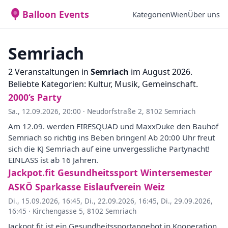
Balloon Events
Kategorien
Wien
Über uns
Semriach
2 Veranstaltungen in
Semriach
im August 2026.
Beliebte Kategorien: Kultur, Musik, Gemeinschaft.
2000‘s Party
Sa., 12.09.2026, 20:00
·
Neudorfstraße 2, 8102 Semriach
Am 12.09. werden FIRESQUAD und MaxxDuke den Bauhof
Semriach so richtig ins Beben bringen! Ab 20:00 Uhr freut
sich die KJ Semriach auf eine unvergessliche Partynacht!
EINLASS ist ab 16 Jahren.
Jackpot.fit Gesundheitssport Wintersemester
ASKÖ Sparkasse Eislaufverein Weiz
Di., 15.09.2026, 16:45
,
Di., 22.09.2026, 16:45
,
Di., 29.09.2026,
16:45
·
Kirchengasse 5, 8102 Semriach
Jackpot.fit ist ein Gesundheitssportangebot in Kooperation