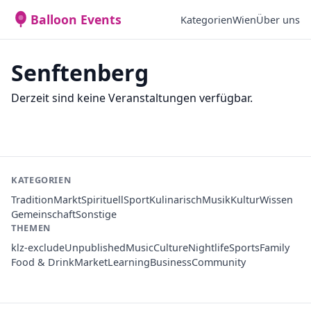
Balloon Events
Kategorien
Wien
Über uns
Senftenberg
Derzeit sind keine Veranstaltungen verfügbar.
KATEGORIEN
Tradition
Markt
Spirituell
Sport
Kulinarisch
Musik
Kultur
Wissen
Gemeinschaft
Sonstige
THEMEN
klz-exclude
Unpublished
Music
Culture
Nightlife
Sports
Family
Food & Drink
Market
Learning
Business
Community